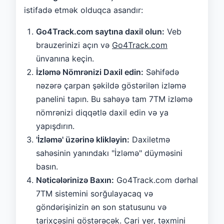
istifadə etmək olduqca asandır:
Go4Track.com saytına daxil olun:
Veb
brauzerinizi açın və
Go4Track.com
ünvanına keçin.
İzləmə Nömrənizi Daxil edin:
Səhifədə
nəzərə çarpan şəkildə göstərilən izləmə
panelini tapın. Bu sahəyə tam 7TM izləmə
nömrənizi diqqətlə daxil edin və ya
yapışdırın.
'İzləmə' üzərinə klikləyin:
Daxiletmə
sahəsinin yanındakı "İzləmə" düyməsini
basın.
Nəticələrinizə Baxın:
Go4Track.com dərhal
7TM sistemini sorğulayacaq və
göndərişinizin ən son statusunu və
tarixçəsini göstərəcək. Cari yer, təxmini