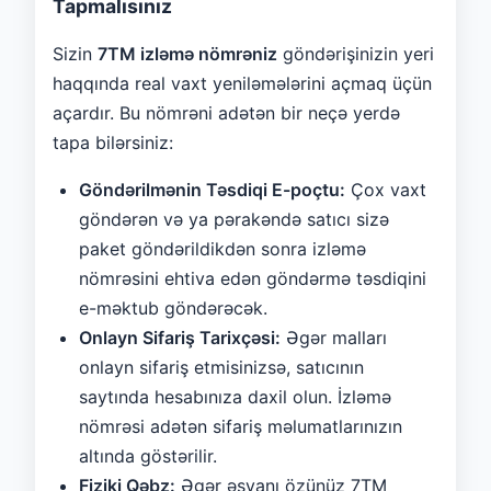
Tapmalısınız
Sizin
7TM izləmə nömrəniz
göndərişinizin yeri
haqqında real vaxt yeniləmələrini açmaq üçün
açardır. Bu nömrəni adətən bir neçə yerdə
tapa bilərsiniz:
Göndərilmənin Təsdiqi E-poçtu:
Çox vaxt
göndərən və ya pərakəndə satıcı sizə
paket göndərildikdən sonra izləmə
nömrəsini ehtiva edən göndərmə təsdiqini
e-məktub göndərəcək.
Onlayn Sifariş Tarixçəsi:
Əgər malları
onlayn sifariş etmisinizsə, satıcının
saytında hesabınıza daxil olun. İzləmə
nömrəsi adətən sifariş məlumatlarınızın
altında göstərilir.
Fiziki Qəbz:
Əgər əşyanı özünüz 7TM