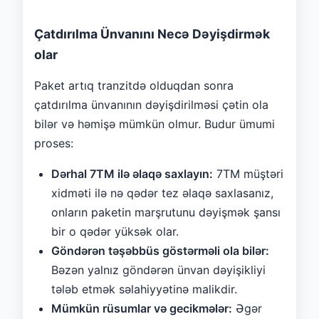
Çatdırılma Ünvanını Necə Dəyişdirmək
olar
Paket artıq tranzitdə olduqdan sonra
çatdırılma ünvanının dəyişdirilməsi çətin ola
bilər və həmişə mümkün olmur. Budur ümumi
proses:
Dərhal 7TM ilə əlaqə saxlayın:
7TM müştəri
xidməti ilə nə qədər tez əlaqə saxlasanız,
onların paketin marşrutunu dəyişmək şansı
bir o qədər yüksək olar.
Göndərən təşəbbüs göstərməli ola bilər:
Bəzən yalnız göndərən ünvan dəyişikliyi
tələb etmək səlahiyyətinə malikdir.
Mümkün rüsumlar və gecikmələr:
Əgər