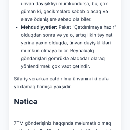
ünvan dəyişikliyi mümkündürsə, bu, çox
güman ki, gecikmələrə səbəb olacaq və
əlavə ödənişlərə səbəb ola bilər.
Məhdudiyyətlər:
Paket "Çatdırılmaya hazır"
olduqdan sonra və ya o, artıq ilkin təyinat
yerinə yaxın olduqda, ünvan dəyişiklikləri
mümkün olmaya bilər. Beynəlxalq
göndərişləri gömrüklə əlaqədar olaraq
yönləndirmək çox vaxt çətindir.
Sifariş verərkən çatdırılma ünvanını iki dəfə
yoxlamaq həmişə yaxşıdır.
Nəticə
7TM göndərişiniz haqqında məlumatlı olmaq