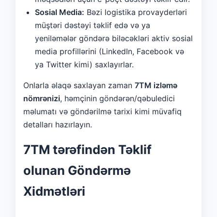
Sosial Media:
Bəzi logistika provayderləri
müştəri dəstəyi təklif edə və ya
yeniləmələr göndərə biləcəkləri aktiv sosial
media profillərini (LinkedIn, Facebook və
ya Twitter kimi) saxlayırlar.
Onlarla əlaqə saxlayan zaman
7TM izləmə
nömrənizi
, həmçinin göndərən/qəbuledici
məlumatı və göndərilmə tarixi kimi müvafiq
detalları hazırlayın.
7TM tərəfindən Təklif
olunan Göndərmə
Xidmətləri