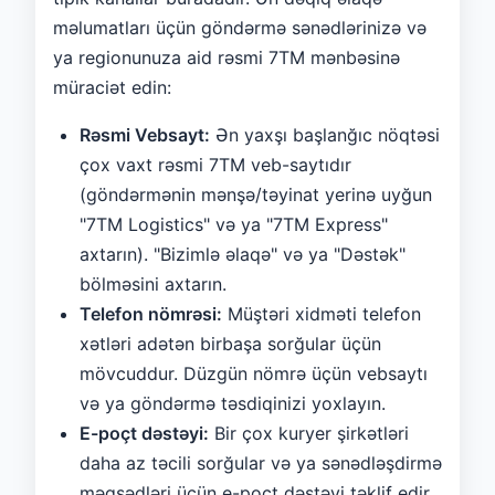
məlumatları üçün göndərmə sənədlərinizə və
ya regionunuza aid rəsmi 7TM mənbəsinə
müraciət edin:
Rəsmi Vebsayt:
Ən yaxşı başlanğıc nöqtəsi
çox vaxt rəsmi 7TM veb-saytıdır
(göndərmənin mənşə/təyinat yerinə uyğun
"7TM Logistics" və ya "7TM Express"
axtarın). "Bizimlə əlaqə" və ya "Dəstək"
bölməsini axtarın.
Telefon nömrəsi:
Müştəri xidməti telefon
xətləri adətən birbaşa sorğular üçün
mövcuddur. Düzgün nömrə üçün vebsaytı
və ya göndərmə təsdiqinizi yoxlayın.
E-poçt dəstəyi:
Bir çox kuryer şirkətləri
daha az təcili sorğular və ya sənədləşdirmə
məqsədləri üçün e-poçt dəstəyi təklif edir.