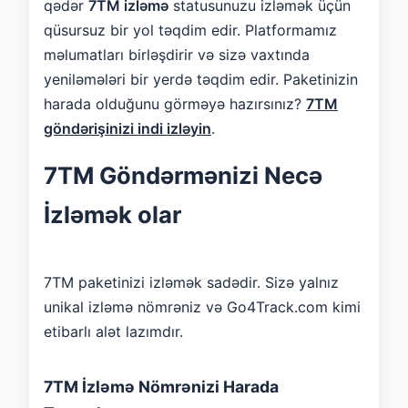
qədər
7TM izləmə
statusunuzu izləmək üçün
qüsursuz bir yol təqdim edir. Platformamız
məlumatları birləşdirir və sizə vaxtında
yeniləmələri bir yerdə təqdim edir. Paketinizin
harada olduğunu görməyə hazırsınız?
7TM
göndərişinizi indi izləyin
.
7TM Göndərmənizi Necə
İzləmək olar
7TM paketinizi izləmək sadədir. Sizə yalnız
unikal izləmə nömrəniz və Go4Track.com kimi
etibarlı alət lazımdır.
7TM İzləmə Nömrənizi Harada