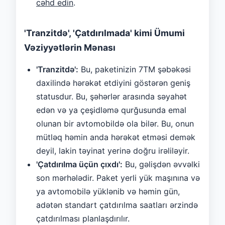
cəhd edin
.
'Tranzitdə', 'Çatdırılmada' kimi Ümumi
Vəziyyətlərin Mənası
'Tranzitdə':
Bu, paketinizin 7TM şəbəkəsi
daxilində hərəkət etdiyini göstərən geniş
statusdur. Bu, şəhərlər arasında səyahət
edən və ya çeşidləmə qurğusunda emal
olunan bir avtomobildə ola bilər. Bu, onun
mütləq həmin anda hərəkət etməsi demək
deyil, lakin təyinat yerinə doğru irəliləyir.
'Çatdırılma üçün çıxdı':
Bu, gəlişdən əvvəlki
son mərhələdir. Paket yerli yük maşınına və
ya avtomobilə yüklənib və həmin gün,
adətən standart çatdırılma saatları ərzində
çatdırılması planlaşdırılır.