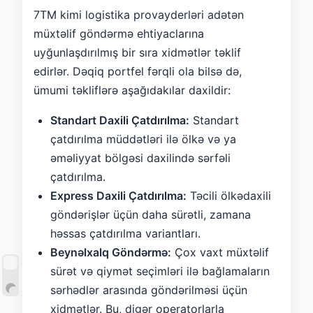
7TM kimi logistika provayderləri adətən
müxtəlif göndərmə ehtiyaclarına
uyğunlaşdırılmış bir sıra xidmətlər təklif
edirlər. Dəqiq portfel fərqli ola bilsə də,
ümumi təkliflərə aşağıdakılar daxildir:
Standart Daxili Çatdırılma:
Standart
çatdırılma müddətləri ilə ölkə və ya
əməliyyat bölgəsi daxilində sərfəli
çatdırılma.
Express Daxili Çatdırılma:
Təcili ölkədaxili
göndərişlər üçün daha sürətli, zamana
həssas çatdırılma variantları.
Beynəlxalq Göndərmə:
Çox vaxt müxtəlif
sürət və qiymət seçimləri ilə bağlamaların
sərhədlər arasında göndərilməsi üçün
xidmətlər. Bu, digər operatorlarla