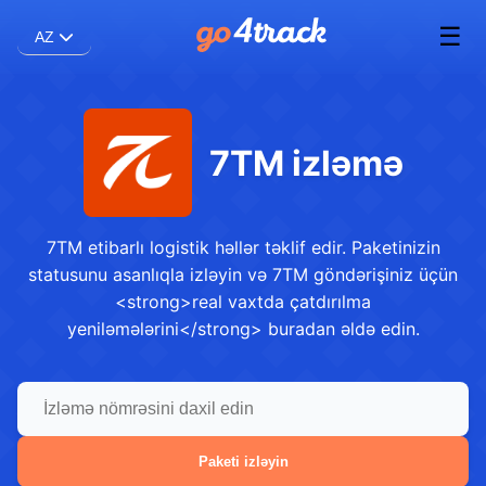
☰
AZ
7TM izləmə
7TM etibarlı logistik həllər təklif edir. Paketinizin
statusunu asanlıqla izləyin və 7TM göndərişiniz üçün
<strong>real vaxtda çatdırılma
yeniləmələrini</strong> buradan əldə edin.
Paketi izləyin