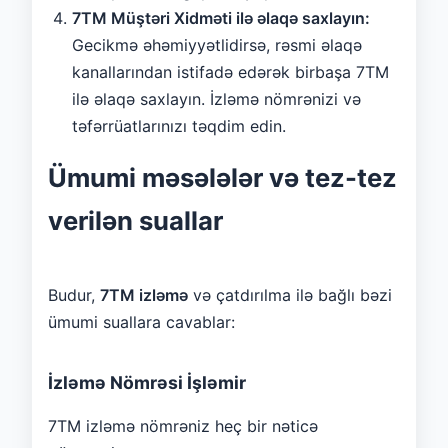
7TM Müştəri Xidməti ilə əlaqə saxlayın:
Gecikmə əhəmiyyətlidirsə, rəsmi əlaqə
kanallarından istifadə edərək birbaşa 7TM
ilə əlaqə saxlayın. İzləmə nömrənizi və
təfərrüatlarınızı təqdim edin.
Ümumi məsələlər və tez-tez
verilən suallar
Budur,
7TM izləmə
və çatdırılma ilə bağlı bəzi
ümumi suallara cavablar:
İzləmə Nömrəsi İşləmir
7TM izləmə nömrəniz heç bir nəticə