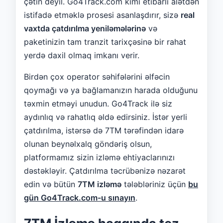
çətin deyil. Go4Track.com kimi etibarlı alətdən
istifadə etməklə prosesi asanlaşdırır, sizə
real
vaxtda çatdırılma yeniləmələrinə
və
paketinizin tam tranzit tarixçəsinə bir rahat
yerdə daxil olmaq imkanı verir.
Birdən çox operator səhifələrini əlfəcin
qoymağı və ya bağlamanızın harada olduğunu
təxmin etməyi unudun. Go4Track ilə siz
aydınlıq və rahatlıq əldə edirsiniz. İstər yerli
çatdırılma, istərsə də 7TM tərəfindən idarə
olunan beynəlxalq göndəriş olsun,
platformamız sizin izləmə ehtiyaclarınızı
dəstəkləyir. Çatdırılma təcrübənizə nəzarət
edin və bütün
7TM izləmə
tələbləriniz üçün
bu
gün Go4Track.com-u sınayın
.