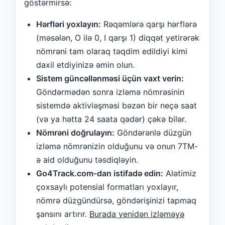
göstərmirsə:
Hərfləri yoxlayın:
Rəqəmlərə qarşı hərflərə
(məsələn, O ilə 0, I qarşı 1) diqqət yetirərək
nömrəni tam olaraq təqdim edildiyi kimi
daxil etdiyinizə əmin olun.
Sistem güncəllənməsi üçün vaxt verin:
Göndərmədən sonra izləmə nömrəsinin
sistemdə aktivləşməsi bəzən bir neçə saat
(və ya hətta 24 saata qədər) çəkə bilər.
Nömrəni doğrulayın:
Göndərənlə düzgün
izləmə nömrənizin olduğunu və onun 7TM-
ə aid olduğunu təsdiqləyin.
Go4Track.com-dan istifadə edin:
Alətimiz
çoxsaylı potensial formatları yoxlayır,
nömrə düzgündürsə, göndərişinizi tapmaq
şansını artırır.
Burada yenidən izləməyə