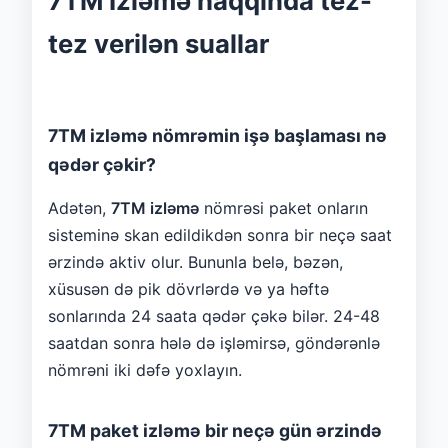
7TM İzləmə haqqında tez-
tez verilən suallar
7TM izləmə nömrəmin işə başlaması nə
qədər çəkir?
Adətən,
7TM izləmə
nömrəsi paket onların
sisteminə skan edildikdən sonra bir neçə saat
ərzində aktiv olur. Bununla belə, bəzən,
xüsusən də pik dövrlərdə və ya həftə
sonlarında 24 saata qədər çəkə bilər. 24-48
saatdan sonra hələ də işləmirsə, göndərənlə
nömrəni iki dəfə yoxlayın.
7TM paket izləmə bir neçə gün ərzində