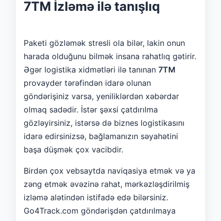
7TM İzləmə ilə tanışlıq
Paketi gözləmək stresli ola bilər, lakin onun
harada olduğunu bilmək insana rahatlıq gətirir.
Əgər logistika xidmətləri ilə tanınan
7TM
provayder tərəfindən idarə olunan
göndərişiniz varsa, yeniliklərdən xəbərdar
olmaq sadədir. İstər şəxsi çatdırılma
gözləyirsiniz, istərsə də biznes logistikasını
idarə edirsinizsə, bağlamanızın səyahətini
başa düşmək çox vacibdir.
Birdən çox vebsaytda naviqasiya etmək və ya
zəng etmək əvəzinə rahat, mərkəzləşdirilmiş
izləmə alətindən istifadə edə bilərsiniz.
Go4Track.com göndərişdən çatdırılmaya