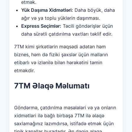
etmək.
Yük Daşıma Xidmətləri:
Daha böyük, daha
ağır və ya toplu yüklərin daşınması.
Express Seçimlər:
Təcili göndərişlər üçün
daha sürətli çatdırılma vaxtları təklif edir.
7TM kimi şirkətlərin məqsədi adətən həm
biznes, həm də fiziki şəxslər üçün malların
etibarlı və izlənilə bilən hərəkətini təmin
etməkdir.
7TM Əlaqə Məlumatı
Göndərmə, çatdırılma məsələləri və ya onların
xidmətləri ilə bağlı birbaşa 7TM ilə əlaqə
saxlamağınız lazımdırsa, istifadə etmək üçün
tipik kanallar buradadır. Ən dəqiq əlaqə