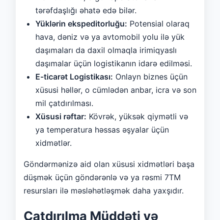
tərəfdaşlığı əhatə edə bilər.
Yüklərin ekspeditorluğu:
Potensial olaraq
hava, dəniz və ya avtomobil yolu ilə yük
daşımaları da daxil olmaqla irimiqyaslı
daşımalar üçün logistikanın idarə edilməsi.
E-ticarət Logistikası:
Onlayn biznes üçün
xüsusi həllər, o cümlədən anbar, icra və son
mil çatdırılması.
Xüsusi rəftar:
Kövrək, yüksək qiymətli və
ya temperatura həssas əşyalar üçün
xidmətlər.
Göndərmənizə aid olan xüsusi xidmətləri başa
düşmək üçün göndərənlə və ya rəsmi 7TM
resursları ilə məsləhətləşmək daha yaxşıdır.
Çatdırılma Müddəti və