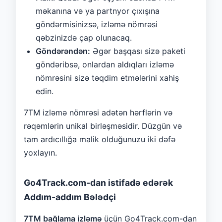
məkanına və ya partnyor çıxışına
göndərmisinizsə, izləmə nömrəsi
qəbzinizdə çap olunacaq.
Göndərəndən:
Əgər başqası sizə paketi
göndəribsə, onlardan aldıqları izləmə
nömrəsini sizə təqdim etmələrini xahiş
edin.
7TM izləmə nömrəsi adətən hərflərin və
rəqəmlərin unikal birləşməsidir. Düzgün və
tam ardıcıllığa malik olduğunuzu iki dəfə
yoxlayın.
Go4Track.com-dan istifadə edərək
Addım-addım Bələdçi
7TM bağlama izləmə
üçün Go4Track.com-dan