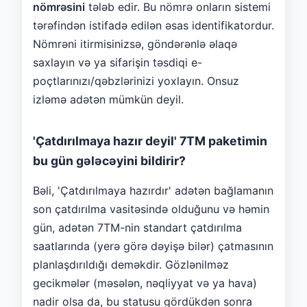
nömrəsini
tələb edir. Bu nömrə onların sistemi
tərəfindən istifadə edilən əsas identifikatordur.
Nömrəni itirmisinizsə, göndərənlə əlaqə
saxlayın və ya sifarişin təsdiqi e-
poçtlarınızı/qəbzlərinizi yoxlayın. Onsuz
izləmə adətən mümkün deyil.
'Çatdırılmaya hazır deyil' 7TM paketimin
bu gün gələcəyini bildirir?
Bəli, 'Çatdırılmaya hazırdır' adətən bağlamanın
son çatdırılma vasitəsində olduğunu və həmin
gün, adətən 7TM-nin standart çatdırılma
saatlarında (yerə görə dəyişə bilər) çatmasının
planlaşdırıldığı deməkdir. Gözlənilməz
gecikmələr (məsələn, nəqliyyat və ya hava)
nadir olsa da, bu statusu gördükdən sonra