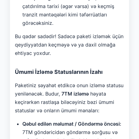
çatdırılma tarixi (əgər varsa) və keçmiş
tranzit məntəqələri kimi təfərrüatları
görəcəksiniz.
Bu qədər sadədir! Sadəcə paketi izləmək üçün
qeydiyyatdan keçməyə və ya daxil olmağa
ehtiyac yoxdur.
Ümumi İzləmə Statuslarının İzahı
Paketiniz səyahət etdikcə onun izləmə statusu
yenilənəcək. Budur,
7TM izləmə
həyata
keçirərkən rastlaşa biləcəyiniz bəzi ümumi
statuslar və onların ümumi mənaları:
Qəbul edilən məlumat / Göndərmə öncəsi:
7TM göndəricidən göndərmə sorğusu və