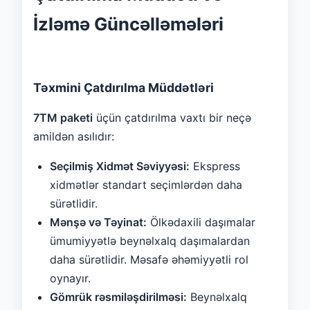
İzləmə Güncəlləmələri
Təxmini Çatdırılma Müddətləri
7TM paketi
üçün çatdırılma vaxtı bir neçə
amildən asılıdır:
Seçilmiş Xidmət Səviyyəsi:
Ekspress
xidmətlər standart seçimlərdən daha
sürətlidir.
Mənşə və Təyinat:
Ölkədaxili daşımalar
ümumiyyətlə beynəlxalq daşımalardan
daha sürətlidir. Məsafə əhəmiyyətli rol
oynayır.
Gömrük rəsmiləşdirilməsi:
Beynəlxalq