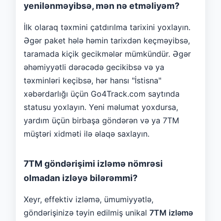
yenilənməyibsə, mən nə etməliyəm?
İlk olaraq təxmini çatdırılma tarixini yoxlayın.
Əgər paket hələ həmin tarixdən keçməyibsə,
taramada kiçik gecikmələr mümkündür. Əgər
əhəmiyyətli dərəcədə gecikibsə və ya
təxminləri keçibsə, hər hansı "İstisna"
xəbərdarlığı üçün Go4Track.com saytında
statusu yoxlayın. Yeni məlumat yoxdursa,
yardım üçün birbaşa göndərən və ya 7TM
müştəri xidməti ilə əlaqə saxlayın.
7TM göndərişimi izləmə nömrəsi
olmadan izləyə bilərəmmi?
Xeyr, effektiv izləmə, ümumiyyətlə,
göndərişinizə təyin edilmiş unikal
7TM izləmə