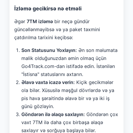
İzləmə gecikirsə nə etməli
Əgər
7TM izləmə
bir neçə gündür
güncəllənməyibsə və ya paket təxmini
çatdırılma tarixini keçibsə:
Son Statusunu Yoxlayın:
Ən son məlumata
malik olduğunuzdan əmin olmaq üçün
Go4Track.com-dan istifadə edin. İstənilən
"İstisna" statuslarını axtarın.
Əlavə vaxta icazə verin:
Kiçik gecikmələr
ola bilər. Xüsusilə məşğul dövrlərdə və ya
pis hava şəraitində əlavə bir və ya iki iş
günü gözləyin.
Göndərən ilə əlaqə saxlayın:
Göndərən çox
vaxt 7TM ilə daha çox birbaşa əlaqə
saxlayır və sorğuya başlaya bilər.