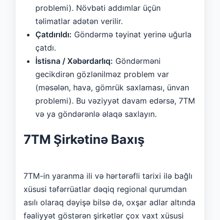
problemi). Növbəti addımlar üçün
təlimatlar adətən verilir.
Çatdırıldı:
Göndərmə təyinat yerinə uğurla
çatdı.
İstisna / Xəbərdarlıq:
Göndərməni
gecikdirən gözlənilməz problem var
(məsələn, hava, gömrük saxlaması, ünvan
problemi). Bu vəziyyət davam edərsə, 7TM
və ya göndərənlə əlaqə saxlayın.
7TM Şirkətinə Baxış
7TM-in yaranma ili və hərtərəfli tarixi ilə bağlı
xüsusi təfərrüatlar dəqiq regional qurumdan
asılı olaraq dəyişə bilsə də, oxşar adlar altında
fəaliyyət göstərən şirkətlər çox vaxt xüsusi