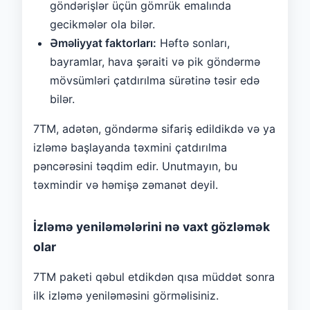
göndərişlər üçün gömrük emalında
gecikmələr ola bilər.
Əməliyyat faktorları:
Həftə sonları,
bayramlar, hava şəraiti və pik göndərmə
mövsümləri çatdırılma sürətinə təsir edə
bilər.
7TM, adətən, göndərmə sifariş edildikdə və ya
izləmə başlayanda təxmini çatdırılma
pəncərəsini təqdim edir. Unutmayın, bu
təxmindir və həmişə zəmanət deyil.
İzləmə yeniləmələrini nə vaxt gözləmək
olar
7TM paketi qəbul etdikdən qısa müddət sonra
ilk izləmə yeniləməsini görməlisiniz.