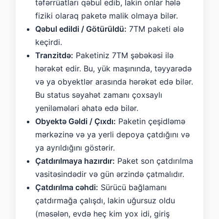
təfərrüatları qəbul edib, lakin onlar hələ
fiziki olaraq paketə malik olmaya bilər.
Qəbul edildi / Götürüldü:
7TM paketi ələ
keçirdi.
Tranzitdə:
Paketiniz 7TM şəbəkəsi ilə
hərəkət edir. Bu, yük maşınında, təyyarədə
və ya obyektlər arasında hərəkət edə bilər.
Bu status səyahət zamanı çoxsaylı
yeniləmələri əhatə edə bilər.
Obyektə Gəldi / Çıxdı:
Paketin çeşidləmə
mərkəzinə və ya yerli depoya çatdığını və
ya ayrıldığını göstərir.
Çatdırılmaya hazırdır:
Paket son çatdırılma
vasitəsindədir və gün ərzində çatmalıdır.
Çatdırılma cəhdi:
Sürücü bağlamanı
çatdırmağa çalışdı, lakin uğursuz oldu
(məsələn, evdə heç kim yox idi, giriş