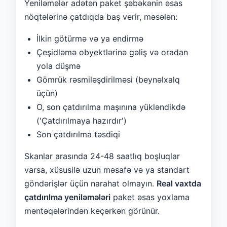
Yeniləmələr adətən paket şəbəkənin əsas
nöqtələrinə çatdıqda baş verir, məsələn:
İlkin götürmə və ya endirmə
Çeşidləmə obyektlərinə gəliş və oradan
yola düşmə
Gömrük rəsmiləşdirilməsi (beynəlxalq
üçün)
O, son çatdırılma maşınına yükləndikdə
('Çatdırılmaya hazırdır')
Son çatdırılma təsdiqi
Skanlar arasında 24-48 saatlıq boşluqlar
varsa, xüsusilə uzun məsafə və ya standart
göndərişlər üçün narahat olmayın.
Real vaxtda
çatdırılma yeniləmələri
paket əsas yoxlama
məntəqələrindən keçərkən görünür.