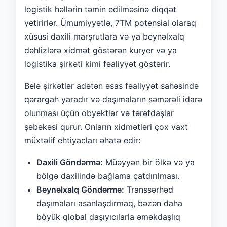
logistik həllərin təmin edilməsinə diqqət
yetirirlər. Ümumiyyətlə, 7TM potensial olaraq
xüsusi daxili marşrutlara və ya beynəlxalq
dəhlizlərə xidmət göstərən kuryer və ya
logistika şirkəti kimi fəaliyyət göstərir.
Belə şirkətlər adətən əsas fəaliyyət sahəsində
qərargah yaradır və daşımaların səmərəli idarə
olunması üçün obyektlər və tərəfdaşlar
şəbəkəsi qurur. Onların xidmətləri çox vaxt
müxtəlif ehtiyacları əhatə edir:
Daxili Göndərmə:
Müəyyən bir ölkə və ya
bölgə daxilində bağlama çatdırılması.
Beynəlxalq Göndərmə:
Transsərhəd
daşımaları asanlaşdırmaq, bəzən daha
böyük qlobal daşıyıcılarla əməkdaşlıq