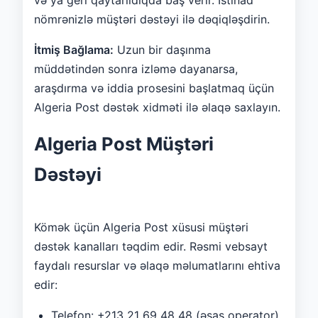
nömrənizlə müştəri dəstəyi ilə dəqiqləşdirin.
İtmiş Bağlama:
Uzun bir daşınma
müddətindən sonra izləmə dayanarsa,
araşdırma və iddia prosesini başlatmaq üçün
Algeria Post dəstək xidməti ilə əlaqə saxlayın.
Algeria Post Müştəri
Dəstəyi
Kömək üçün Algeria Post xüsusi müştəri
dəstək kanalları təqdim edir. Rəsmi vebsayt
faydalı resurslar və əlaqə məlumatlarını ehtiva
edir:
Telefon: +213 21 69 48 48 (əsas operator)