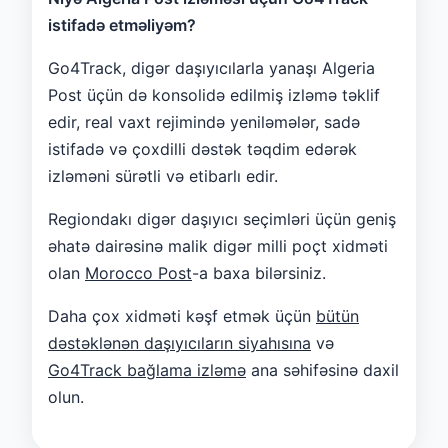
istifadə etməliyəm?
Go4Track, digər daşıyıcılarla yanaşı Algeria
Post üçün də konsolidə edilmiş izləmə təklif
edir, real vaxt rejimində yeniləmələr, sadə
istifadə və çoxdilli dəstək təqdim edərək
izləməni sürətli və etibarlı edir.
Regiondakı digər daşıyıcı seçimləri üçün geniş
əhatə dairəsinə malik digər milli poçt xidməti
olan
Morocco Post
-a baxa bilərsiniz.
Daha çox xidməti kəşf etmək üçün
bütün
dəstəklənən daşıyıcıların siyahısına
və
Go4Track bağlama izləmə
ana səhifəsinə daxil
olun.