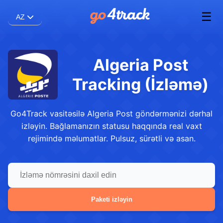
☰
AZ
Algeria Post
Tracking (İzləmə)
Go4Track vasitəsilə Algeria Post göndərmənizi dərhal
izləyin. Bağlamanızın statusu haqqında real vaxt
rejimində məlumatlar. Pulsuz, sürətli və asan.
Paketi izləyin