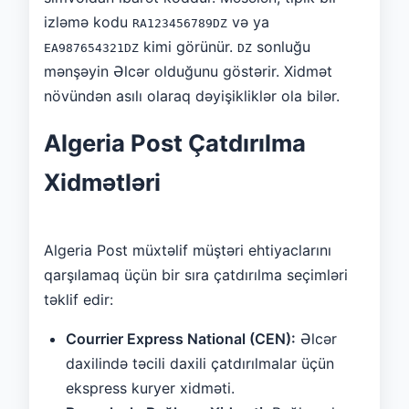
izləmə kodu
və ya
RA123456789DZ
kimi görünür.
sonluğu
EA987654321DZ
DZ
mənşəyin Əlcər olduğunu göstərir. Xidmət
növündən asılı olaraq dəyişikliklər ola bilər.
Algeria Post Çatdırılma
Xidmətləri
Algeria Post müxtəlif müştəri ehtiyaclarını
qarşılamaq üçün bir sıra çatdırılma seçimləri
təklif edir:
Courrier Express National (CEN):
Əlcər
daxilində təcili daxili çatdırılmalar üçün
ekspress kuryer xidməti.