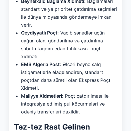
Beynəlxalq Bağlama Xidməti:
Bağlamaları
standart və ya prioritet çatdırılma seçimləri
ilə dünya miqyasında göndərməyə imkan
verir.
Qeydiyyatlı Poçt:
Vacib sənədlər üçün
uyğun olan, göndərilmə və çatdırılma
sübutu təqdim edən təhlükəsiz poçt
xidməti.
EMS Algeria Post:
Əlcəri beynəlxalq
istiqamətlərlə əlaqələndirən, standart
poçtdan daha sürətli olan Ekspress Poçt
Xidməti.
Maliyyə Xidmətləri:
Poçt çatdırılması ilə
inteqrasiya edilmiş pul köçürmələri və
ödəniş transferləri daxildir.
Tez-tez Rast Gəlinən