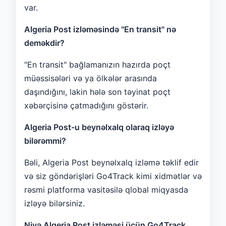
var.
Algeria Post izləməsində "En transit" nə
deməkdir?
"En transit" bağlamanızın hazırda poçt
müəssisələri və ya ölkələr arasında
daşındığını, lakin hələ son təyinat poçt
xəbərçisinə çatmadığını göstərir.
Algeria Post-u beynəlxalq olaraq izləyə
bilərəmmi?
Bəli, Algeria Post beynəlxalq izləmə təklif edir
və siz göndərişləri Go4Track kimi xidmətlər və
rəsmi platforma vasitəsilə qlobal miqyasda
izləyə bilərsiniz.
Niyə Algeria Post izləməsi üçün Go4Track