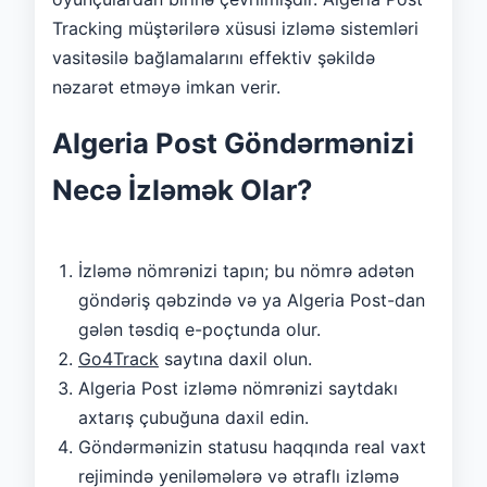
Tracking müştərilərə xüsusi izləmə sistemləri
vasitəsilə bağlamalarını effektiv şəkildə
nəzarət etməyə imkan verir.
Algeria Post Göndərmənizi
Necə İzləmək Olar?
İzləmə nömrənizi tapın; bu nömrə adətən
göndəriş qəbzində və ya Algeria Post-dan
gələn təsdiq e-poçtunda olur.
Go4Track
saytına daxil olun.
Algeria Post izləmə nömrənizi saytdakı
axtarış çubuğuna daxil edin.
Göndərmənizin statusu haqqında real vaxt
rejimində yeniləmələrə və ətraflı izləmə