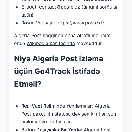
E-poçt: contact@poste.dz (ümumi sorğular
üçün)
Rəsmi Vebsayt:
https://www.poste.dz
Algeria Post haqqında daha ətraflı məlumat
onun
Wikipedia səhifəsində
mövcuddur.
Niyə Algeria Post İzləmə
üçün Go4Track İstifadə
Etməli?
Real Vaxt Rejimində Yeniləmələr:
Algeria
Post paketinin statusu dəyişən kimi ən son
məlumatları dərhal alın.
Bütün Daşıyıcılar Bir Yerdə:
Algeria Post-