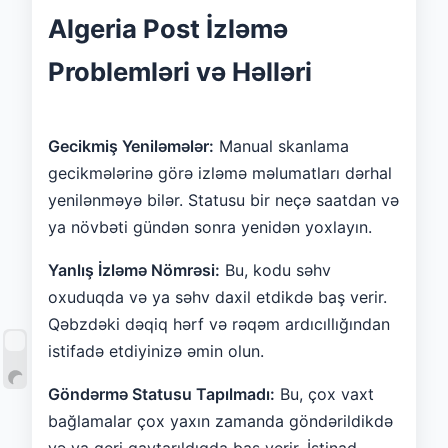
Algeria Post İzləmə
Problemləri və Həlləri
Gecikmiş Yeniləmələr:
Manual skanlama
gecikmələrinə görə izləmə məlumatları dərhal
yenilənməyə bilər. Statusu bir neçə saatdan və
ya növbəti gündən sonra yenidən yoxlayın.
Yanlış İzləmə Nömrəsi:
Bu, kodu səhv
oxuduqda və ya səhv daxil etdikdə baş verir.
Qəbzdəki dəqiq hərf və rəqəm ardıcıllığından
istifadə etdiyinizə əmin olun.
Göndərmə Statusu Tapılmadı:
Bu, çox vaxt
bağlamalar çox yaxın zamanda göndərildikdə
və ya geri qaytarıldıqda baş verir. İstinad