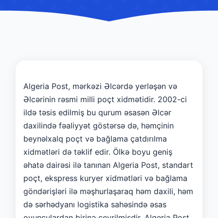
Algeria Post, mərkəzi Əlcərdə yerləşən və
Əlcərinin rəsmi milli poçt xidmətidir. 2002-ci
ildə təsis edilmiş bu qurum əsasən Əlcər
daxilində fəaliyyət göstərsə də, həmçinin
beynəlxalq poçt və bağlama çatdırılma
xidmətləri də təklif edir. Ölkə boyu geniş
əhatə dairəsi ilə tanınan Algeria Post, standart
poçt, ekspress kuryer xidmətləri və bağlama
göndərişləri ilə məşhurlaşaraq həm daxili, həm
də sərhədyanı logistika sahəsində əsas
oyunçulardan birinə çevrilmişdir. Algeria Post