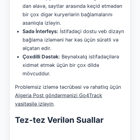
dan əlavə, saytlar arasında keçid etmədən
bir çox digər kuryerlərin bağlamalarını
asanlıqla izləyin.
Sadə İnterfeys:
İstifadəçi dostu veb dizayn
bağlama izləməni hər kəs üçün sürətli və
əlçatan edir.
Çoxdilli Dəstək:
Beynəlxalq istifadəçilərə
xidmət etmək üçün bir çox dildə
mövcuddur.
Problemsiz izləmə təcrübəsi və rahatlıq üçün
Algeria Post göndərmənizi Go4Track
vasitəsilə izləyin
.
Tez-tez Verilən Suallar