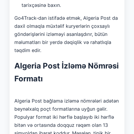
tarixçəsinə baxın.
Go4Track-dan istifadə etmək, Algeria Post da
daxil olmaqla müxtəlif kuryerlərin çoxsaylı
göndərişlərini izləməyi asanlaşdırır, bütün
məlumatları bir yerdə dəqiqlik və rahatlıqla
təqdim edir.
Algeria Post İzləmə Nömrəsi
Formatı
Algeria Post bağlama izləmə nömrələri adətən
beynəlxalq poçt formatlarına uyğun gəlir.
Populyar format iki hərflə başlayıb iki hərflə
bitən və ortasında doqquz rəqəm olan 13
simvoldan ibarət koddur. Məsələn, tipik bir