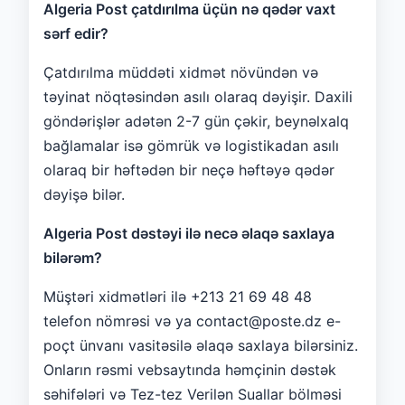
Algeria Post çatdırılma üçün nə qədər vaxt
sərf edir?
Çatdırılma müddəti xidmət növündən və
təyinat nöqtəsindən asılı olaraq dəyişir. Daxili
göndərişlər adətən 2-7 gün çəkir, beynəlxalq
bağlamalar isə gömrük və logistikadan asılı
olaraq bir həftədən bir neçə həftəyə qədər
dəyişə bilər.
Algeria Post dəstəyi ilə necə əlaqə saxlaya
bilərəm?
Müştəri xidmətləri ilə +213 21 69 48 48
telefon nömrəsi və ya contact@poste.dz e-
poçt ünvanı vasitəsilə əlaqə saxlaya bilərsiniz.
Onların rəsmi vebsaytında həmçinin dəstək
səhifələri və Tez-tez Verilən Suallar bölməsi