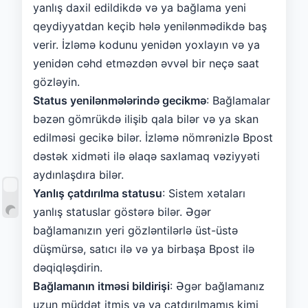
yanlış daxil edildikdə və ya bağlama yeni
qeydiyyatdan keçib hələ yenilənmədikdə baş
verir. İzləmə kodunu yenidən yoxlayın və ya
yenidən cəhd etməzdən əvvəl bir neçə saat
gözləyin.
Status yenilənmələrində gecikmə
: Bağlamalar
bəzən gömrükdə ilişib qala bilər və ya skan
edilməsi gecikə bilər. İzləmə nömrənizlə Bpost
dəstək xidməti ilə əlaqə saxlamaq vəziyyəti
aydınlaşdıra bilər.
Yanlış çatdırılma statusu
: Sistem xətaları
yanlış statuslar göstərə bilər. Əgər
bağlamanızın yeri gözləntilərlə üst-üstə
düşmürsə, satıcı ilə və ya birbaşa Bpost ilə
dəqiqləşdirin.
Bağlamanın itməsi bildirişi
: Əgər bağlamanız
uzun müddət itmiş və ya çatdırılmamış kimi