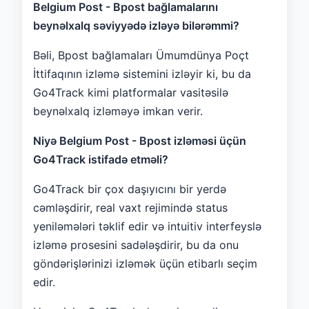
Belgium Post - Bpost bağlamalarını
beynəlxalq səviyyədə izləyə bilərəmmi?
Bəli, Bpost bağlamaları Ümumdünya Poçt
İttifaqının izləmə sistemini izləyir ki, bu da
Go4Track kimi platformalar vasitəsilə
beynəlxalq izləməyə imkan verir.
Niyə Belgium Post - Bpost izləməsi üçün
Go4Track istifadə etməli?
Go4Track bir çox daşıyıcını bir yerdə
cəmləşdirir, real vaxt rejimində status
yeniləmələri təklif edir və intuitiv interfeyslə
izləmə prosesini sadələşdirir, bu da onu
göndərişlərinizi izləmək üçün etibarlı seçim
edir.