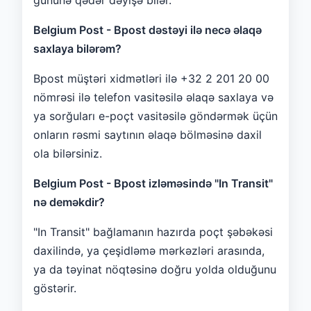
Belgium Post - Bpost dəstəyi ilə necə əlaqə
saxlaya bilərəm?
Bpost müştəri xidmətləri ilə +32 2 201 20 00
nömrəsi ilə telefon vasitəsilə əlaqə saxlaya və
ya sorğuları e-poçt vasitəsilə göndərmək üçün
onların rəsmi saytının əlaqə bölməsinə daxil
ola bilərsiniz.
Belgium Post - Bpost izləməsində "In Transit"
nə deməkdir?
"In Transit" bağlamanın hazırda poçt şəbəkəsi
daxilində, ya çeşidləmə mərkəzləri arasında,
ya da təyinat nöqtəsinə doğru yolda olduğunu
göstərir.