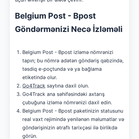
Belgium Post - Bpost
Göndərmənizi Necə İzləməli
Belgium Post - Bpost izləmə nömrənizi
tapın; bu nömrə adətən göndəriş qəbzində,
təsdiq e-poçtunda və ya bağlama
etiketində olur.
Go4Track
saytına daxil olun.
Go4Track ana səhifəsindəki axtarış
çubuğuna izləmə nömrənizi daxil edin.
Belgium Post - Bpost paketinizin statusunu
real vaxt rejimində yenilənən məlumatlar və
göndərişinizin ətraflı tarixçəsi ilə birlikdə
görün.