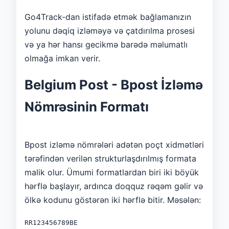
Go4Track-dan istifadə etmək bağlamanızın
yolunu dəqiq izləməyə və çatdırılma prosesi
və ya hər hansı gecikmə barədə məlumatlı
olmağa imkan verir.
Belgium Post - Bpost İzləmə
Nömrəsinin Formatı
Bpost izləmə nömrələri adətən poçt xidmətləri
tərəfindən verilən strukturlaşdırılmış formata
malik olur. Ümumi formatlardan biri iki böyük
hərflə başlayır, ardınca doqquz rəqəm gəlir və
ölkə kodunu göstərən iki hərflə bitir. Məsələn:
RR123456789BE