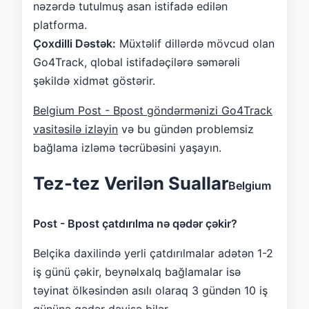
nəzərdə tutulmuş asan istifadə edilən
platforma.
Çoxdilli Dəstək:
Müxtəlif dillərdə mövcud olan
Go4Track, qlobal istifadəçilərə səmərəli
şəkildə xidmət göstərir.
Belgium Post - Bpost göndərmənizi Go4Track
vasitəsilə izləyin
və bu gündən problemsiz
bağlama izləmə təcrübəsini yaşayın.
Tez-tez Verilən Suallar
Belgium
Post - Bpost çatdırılma nə qədər çəkir?
Belçika daxilində yerli çatdırılmalar adətən 1-2
iş günü çəkir, beynəlxalq bağlamalar isə
təyinat ölkəsindən asılı olaraq 3 gündən 10 iş
gününə qədər dəyişə bilər.