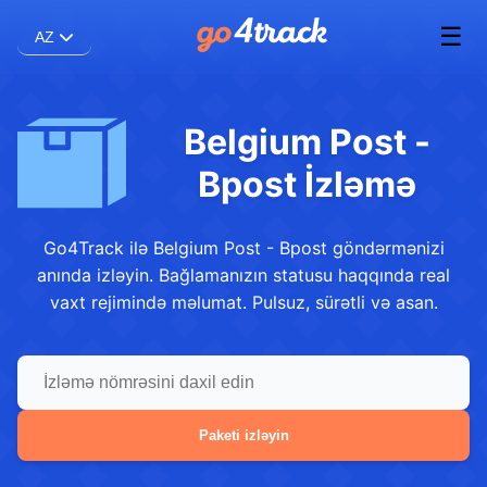
☰
AZ
Belgium Post -
Bpost İzləmə
Go4Track ilə Belgium Post - Bpost göndərmənizi
anında izləyin. Bağlamanızın statusu haqqında real
vaxt rejimində məlumat. Pulsuz, sürətli və asan.
Paketi izləyin