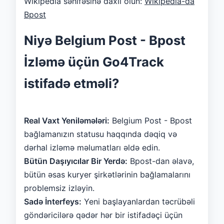
Wikipedia səhifəsinə daxil olun:
Wikipedia-da
Bpost
Niyə Belgium Post - Bpost
İzləmə üçün Go4Track
istifadə etməli?
Real Vaxt Yeniləmələri:
Belgium Post - Bpost
bağlamanızın statusu haqqında dəqiq və
dərhal izləmə məlumatları əldə edin.
Bütün Daşıyıcılar Bir Yerdə:
Bpost-dan əlavə,
bütün əsas kuryer şirkətlərinin bağlamalarını
problemsiz izləyin.
Sadə İnterfeys:
Yeni başlayanlardan təcrübəli
göndəricilərə qədər hər bir istifadəçi üçün