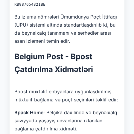
RB987654321BE
Bu izləmə nömrələri Ümumdünya Poçt İttifaqı
(UPU) sistemi altında standartlaşdırılıb ki, bu
da beynəlxalq tanınmanı və sərhədlər arası
asan izləməni təmin edir.
Belgium Post - Bpost
Çatdırılma Xidmətləri
Bpost müxtəlif ehtiyaclara uyğunlaşdırılmış
müxtəlif bağlama və poçt seçimləri təklif edir:
Bpack Home:
Belçika daxilində və beynəlxalq
səviyyədə yaşayış ünvanlarına izlənilən
bağlama çatdırılma xidməti.