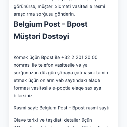
görünürsə, müştəri xidməti vasitəsilə rəsmi
araşdırma sorğusu göndərin.
Belgium Post - Bpost
Müştəri Dəstəyi
Kömək üçün Bpost ilə +32 2 201 20 00
nömrəsi ilə telefon vasitəsilə və ya
sorğunuzun düzgün şöbəyə çatmasını təmin
etmək üçün onların veb saytındakı əlaqə
forması vasitəsilə e-poçtla əlaqə saxlaya
bilərsiniz.
Rəsmi sayt:
Belgium Post - Bpost rəsmi saytı
Əlavə tarixi və təşkilati detallar üçün