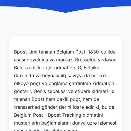
Bpost kimi tanınan Belgium Post, 1830-cu ildə
əsası qoyulmuş və mərkəzi Brüsseldə yerləşən
Belçika milli poçt xidmətidir. O, Belçika
daxilində və beynəlxalq səviyyədə bir çox
ölkəyə poçt və bağlama çatdırılma xidmətləri
göstərir. Geniş şəbəkəsi və etibarlı xidməti ilə
tanınan Bpost həm daxili poçt, həm də
transsərhəd göndərişlərini idarə edir ki, bu da
Belgium Post - Bpost Tracking xidmətini
müştərilərin bağlamalarını dünya üzrə izləməsi
üçün əlverişli bir alətə çevirir.