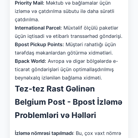
Priority Mail:
Məktub və bağlamalar üçün
izləmə və çatdırılma sübutu ilə daha sürətli
çatdırılma.
International Parcel:
Müxtəlif ölçülü paketlər
üçün iqtisadi və etibarlı transsərhəd göndərişi.
Bpost Pickup Points:
Müştəri rahatlığı üçün
tərəfdaş məkanlardan götürmə xidmətləri.
Bpack World:
Avropa və digər bölgələrdə e-
ticarət göndərişləri üçün optimallaşdırılmış
beynəlxalq izlənilən bağlama xidməti.
Tez-tez Rast Gəlinən
Belgium Post - Bpost İzləmə
Problemləri və Həlləri
İzləmə nömrəsi tapılmadı
: Bu, çox vaxt nömrə