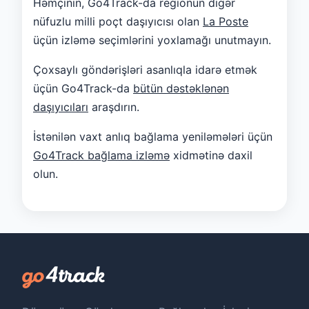
Həmçinin, Go4Track-da regionun digər
nüfuzlu milli poçt daşıyıcısı olan
La Poste
üçün izləmə seçimlərini yoxlamağı unutmayın.
Çoxsaylı göndərişləri asanlıqla idarə etmək
üçün Go4Track-da
bütün dəstəklənən
daşıyıcıları
araşdırın.
İstənilən vaxt anlıq bağlama yeniləmələri üçün
Go4Track bağlama izləmə
xidmətinə daxil
olun.