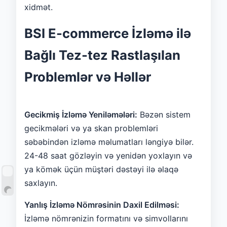
xidmət.
BSI E-commerce İzləmə ilə
Bağlı Tez-tez Rastlaşılan
Problemlər və Həllər
Gecikmiş İzləmə Yeniləmələri:
Bəzən sistem
gecikmələri və ya skan problemləri
səbəbindən izləmə məlumatları ləngiyə bilər.
24-48 saat gözləyin və yenidən yoxlayın və
ya kömək üçün müştəri dəstəyi ilə əlaqə
saxlayın.
Yanlış İzləmə Nömrəsinin Daxil Edilməsi:
İzləmə nömrənizin formatını və simvollarını