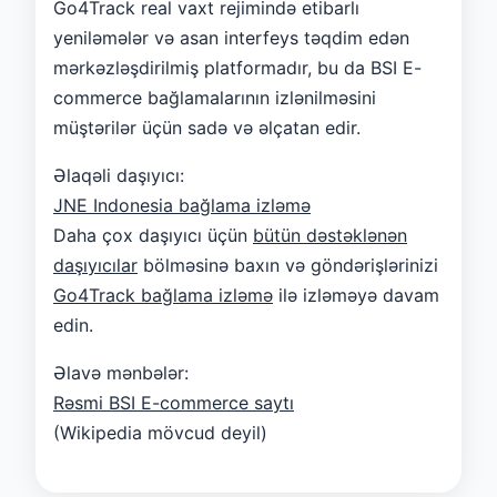
Go4Track real vaxt rejimində etibarlı
yeniləmələr və asan interfeys təqdim edən
mərkəzləşdirilmiş platformadır, bu da BSI E-
commerce bağlamalarının izlənilməsini
müştərilər üçün sadə və əlçatan edir.
Əlaqəli daşıyıcı:
JNE Indonesia bağlama izləmə
Daha çox daşıyıcı üçün
bütün dəstəklənən
daşıyıcılar
bölməsinə baxın və göndərişlərinizi
Go4Track bağlama izləmə
ilə izləməyə davam
edin.
Əlavə mənbələr:
Rəsmi BSI E-commerce saytı
(Wikipedia mövcud deyil)