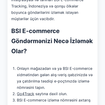
Tracking, İndoneziya və qonşu ölkələr
boyunca göndərilərini izləmək istəyən
müştərilər üçün vacibdir.
BSI E-commerce
Göndərmənizi Necə İzləmək
Olar?
Onlayn mağazadan və ya BSI E-commerce
xidmətindən gələn alış-veriş qəbzinizdə və
ya çatdırılma təsdiqi e-poçtınızda izləmə
nömrəsini tapın.
Go4Track
saytına daxil olun.
BSI E-commerce izləmə nömrəsini axtarış