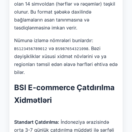
olan 14 simvoldan (hərflər və rəqəmlər) təşkil
olunur. Bu format şəbəkə daxilində
bağlamaların asan tanınmasına və
təsdiqlənməsinə imkan verir.
Nümunə izləmə nömrələri bunlardır:
və
. Bəzi
BS123456789012
BS987654321098
dəyişikliklər xüsusi xidmət növlərini və ya
regionları təmsil edən əlavə hərfləri ehtiva edə
bilər.
BSI E-commerce Çatdırılma
Xidmətləri
Standart Çatdırılma:
İndoneziya ərazisində
orta 3-7 günlük çatdırılma müddəti ilə sərfəli