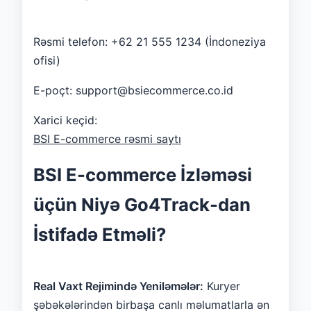
Rəsmi telefon: +62 21 555 1234 (İndoneziya
ofisi)
E-poçt: support@bsiecommerce.co.id
Xarici keçid:
BSI E-commerce rəsmi saytı
BSI E-commerce İzləməsi
üçün Niyə Go4Track-dan
İstifadə Etməli?
Real Vaxt Rejimində Yeniləmələr:
Kuryer
şəbəkələrindən birbaşa canlı məlumatlarla ən