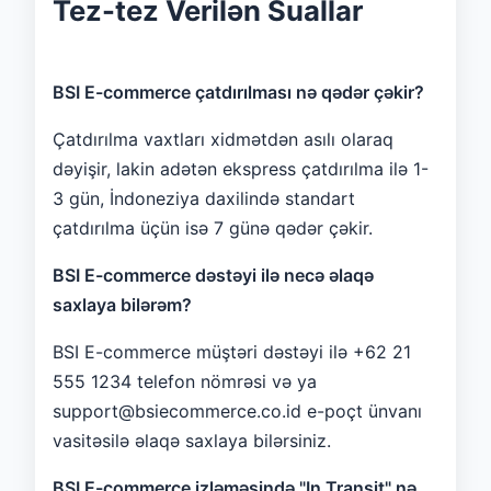
Tez-tez Verilən Suallar
BSI E-commerce çatdırılması nə qədər çəkir?
Çatdırılma vaxtları xidmətdən asılı olaraq
dəyişir, lakin adətən ekspress çatdırılma ilə 1-
3 gün, İndoneziya daxilində standart
çatdırılma üçün isə 7 günə qədər çəkir.
BSI E-commerce dəstəyi ilə necə əlaqə
saxlaya bilərəm?
BSI E-commerce müştəri dəstəyi ilə +62 21
555 1234 telefon nömrəsi və ya
support@bsiecommerce.co.id e-poçt ünvanı
vasitəsilə əlaqə saxlaya bilərsiniz.
BSI E-commerce izləməsində "In Transit" nə