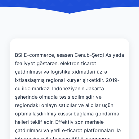
BSI E-commerce, əsasən Cənub-Şərqi Asiyada
fəaliyyət göstərən, elektron ticarət
çatdırılması və logistika xidmətləri üzrə
ixtisaslaşmış regional kuryer şirkətidir. 2019-
cu ildə mərkəzi İndoneziyanın Jakarta
şəhərində olmaqla təsis edilmişdir və
regiondakı onlayn satıcılar və alıcılar üçün
optimallaşdırılmış xüsusi bağlama göndərmə
həlləri təklif edir. Effektiv son mərhələ
çatdırılması və yerli e-ticarət platformaları ilə
inteqrasiyası ilə tanınan BSI E-commerce