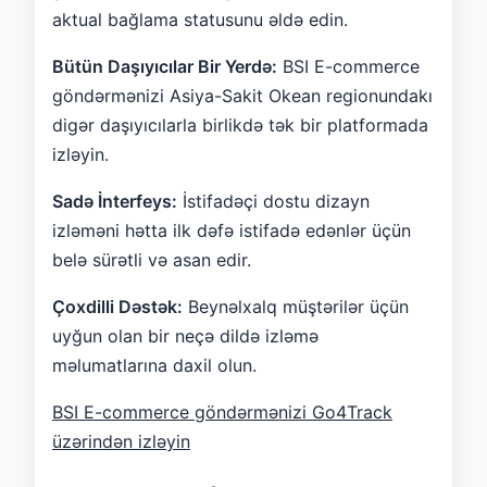
aktual bağlama statusunu əldə edin.
Bütün Daşıyıcılar Bir Yerdə:
BSI E-commerce
göndərmənizi Asiya-Sakit Okean regionundakı
digər daşıyıcılarla birlikdə tək bir platformada
izləyin.
Sadə İnterfeys:
İstifadəçi dostu dizayn
izləməni hətta ilk dəfə istifadə edənlər üçün
belə sürətli və asan edir.
Çoxdilli Dəstək:
Beynəlxalq müştərilər üçün
uyğun olan bir neçə dildə izləmə
məlumatlarına daxil olun.
BSI E-commerce göndərmənizi Go4Track
üzərindən izləyin