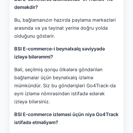
deməkdir?
Bu, bağlamanızın hazırda paylama mərkəzləri
arasında və ya təyinat yerinə doğru yolda
olduğunu göstərir.
BSI E-commerce-i beynəlxalq səviyyədə
izləyə bilərəmmi?
Bəli, seçilmiş qonşu ölkələrə göndərilən
bağlamalar üçün beynəlxalq izləmə
mümkündür. Siz bu göndərişləri Go4Track-da
eyni izləmə nömrəsindən istifadə edərək
izləyə bilərsiniz.
BSI E-commerce izləməsi üçün niyə Go4Track
istifadə etməliyəm?