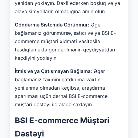
yenidən yoxlayın. Daxil edərkən boşluq və ya
əlavə simvolların olmadığına əmin olun.
Göndərmə Sistemdə Görünmür:
Əgər
bağlamanız görünmürsə, satıcı və ya BSI E-
commerce müştəri xidməti vasitəsilə
təsdiqləməklə göndərilmənin qeydiyyatdan
keçdiyini yoxlayın.
İtmiş və ya Çatışmayan Bağlama:
Əgər
bağlamanız təxmini çatdırılma vaxtını
yenilənmə olmadan keçibsə, araşdırma
aparılması üçün dərhal BSI E-commerce
müştəri dəstəyi ilə əlaqə saxlayın.
BSI E-commerce Müştəri
Dəstəyi