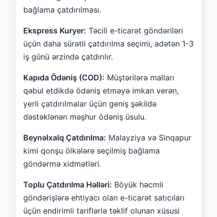
bağlama çatdırılması.
Ekspress Kuryer:
Təcili e-ticarət göndəriləri
üçün daha sürətli çatdırılma seçimi, adətən 1-3
iş günü ərzində çatdırılır.
Kapıda Ödəniş (COD):
Müştərilərə malları
qəbul etdikdə ödəniş etməyə imkan verən,
yerli çatdırılmalar üçün geniş şəkildə
dəstəklənən məşhur ödəniş üsulu.
Beynəlxalq Çatdırılma:
Malayziya və Sinqapur
kimi qonşu ölkələrə seçilmiş bağlama
göndərmə xidmətləri.
Toplu Çatdırılma Həlləri:
Böyük həcmli
göndərişlərə ehtiyacı olan e-ticarət satıcıları
üçün endirimli tariflərlə təklif olunan xüsusi