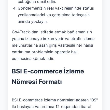
çubuğuna daxil edin.
Göndərmənizin real vaxt rejimində status
yenilənmələrini və çatdırılma tarixçəsini
anında yoxlayın.
Go4Track-dan istifadə etmək bağlamanızın
yolunu izləməyə imkan verir və ətraflı izləmə
məlumatlarına asan giriş vasitəsilə hər hansı
çatdırılma probleminin operativ həll
edilməsinə kömək edir.
BSI E-commerce İzləmə
Nömrəsi Formatı
BSI E-commerce izləmə nömrələri adətən "BS"
ilə başlayan və ardınca 12 rəqəmdən ibarət