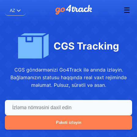
☰
AZ
CGS Tracking
CGS göndərmənizi Go4Track ilə anında izləyin.
Bağlamanızın statusu haqqında real vaxt rejimində
məlumat. Pulsuz, sürətli və asan.
Paketi izləyin