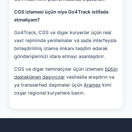
CGS izləməsi üçün niyə Go4Track istifadə
etməliyəm?
Go4Track, CGS və digər kuryerlər üçün real
vaxt rejimində yeniləmələr və sadə interfeyslə
birləşdirilmiş izləmə imkanı təqdim edərək
göndərişlərinizi idarə etməyi asanlaşdırır.
CGS və digər təminatçılar üçün izləməni
bütün
dəstəklənən daşıyıcılar
vasitəsilə araşdırın və
ya transsərhəd daşımalar üçün
Aramex
kimi
oxşar regional kuryerlərə baxın.