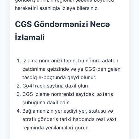
hərəkətini asanlıqla izləyə bilərsiniz.
CGS Göndərmənizi Necə
İzləməli
İzləmə nömrənizi tapın; bu nömrə adətən
çatdırılma qəbzində və ya CGS-dən gələn
təsdiq e-poçtunda qeyd olunur.
Go4Track
saytına daxil olun
CGS izləmə nömrənizi saytdakı axtarış
çubuğuna daxil edin.
Bağlamanızın yerləşdiyi yer, statusu və
ətraflı göndəriş tarixi haqqında real vaxt
rejimində yeniləmələri görün.