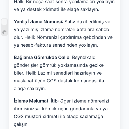
Həlli: Bir neçə saat sonra yeniləmələri yoxlayın
və ya dəstək xidməti ilə əlaqə saxlayın.
Yanlış İzləmə Nömrəsi
: Səhv daxil edilmiş və
ya yazılmış izləmə nömrələri xətalara səbəb
olur. Həlli: Nömrənizi çatdırılma qəbzindən və
ya hesab-faktura sənədindən yoxlayın.
Bağlama Gömrükdə Qalıb
: Beynəlxalq
göndərişlər gömrük yoxlamasında gecikə
bilər. Həlli: Lazımi sənədləri hazırlayın və
məsləhət üçün CGS dəstək komandası ilə
əlaqə saxlayın.
İzləmə Məlumatı İtib
: Əgər izləmə nömrənizi
itirmisinizsə, kömək üçün göndərənlə və ya
CGS müştəri xidməti ilə əlaqə saxlamağa
çalışın.