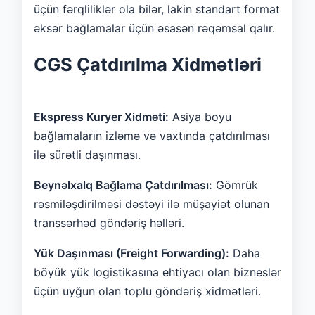
üçün fərqliliklər ola bilər, lakin standart format
əksər bağlamalar üçün əsasən rəqəmsal qalır.
CGS Çatdırılma Xidmətləri
Ekspress Kuryer Xidməti:
Asiya boyu
bağlamaların izləmə və vaxtında çatdırılması
ilə sürətli daşınması.
Beynəlxalq Bağlama Çatdırılması:
Gömrük
rəsmiləşdirilməsi dəstəyi ilə müşayiət olunan
transsərhəd göndəriş həlləri.
Yük Daşınması (Freight Forwarding):
Daha
böyük yük logistikasına ehtiyacı olan bizneslər
üçün uyğun olan toplu göndəriş xidmətləri.