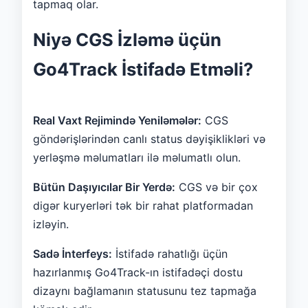
tapmaq olar.
Niyə CGS İzləmə üçün
Go4Track İstifadə Etməli?
Real Vaxt Rejimində Yeniləmələr:
CGS
göndərişlərindən canlı status dəyişiklikləri və
yerləşmə məlumatları ilə məlumatlı olun.
Bütün Daşıyıcılar Bir Yerdə:
CGS və bir çox
digər kuryerləri tək bir rahat platformadan
izləyin.
Sadə İnterfeys:
İstifadə rahatlığı üçün
hazırlanmış Go4Track-ın istifadəçi dostu
dizaynı bağlamanın statusunu tez tapmağa