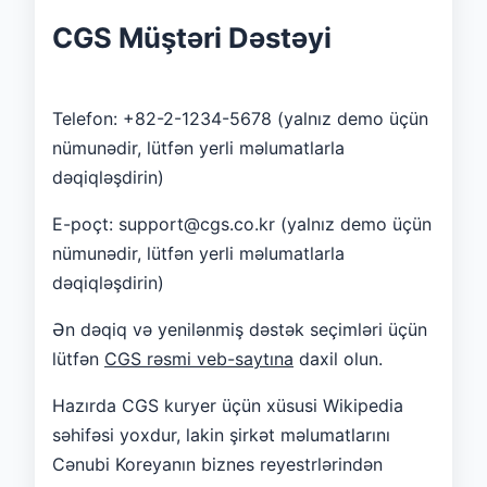
CGS Müştəri Dəstəyi
Telefon: +82-2-1234-5678 (yalnız demo üçün
nümunədir, lütfən yerli məlumatlarla
dəqiqləşdirin)
E-poçt: support@cgs.co.kr (yalnız demo üçün
nümunədir, lütfən yerli məlumatlarla
dəqiqləşdirin)
Ən dəqiq və yenilənmiş dəstək seçimləri üçün
lütfən
CGS rəsmi veb-saytına
daxil olun.
Hazırda CGS kuryer üçün xüsusi Wikipedia
səhifəsi yoxdur, lakin şirkət məlumatlarını
Cənubi Koreyanın biznes reyestrlərindən