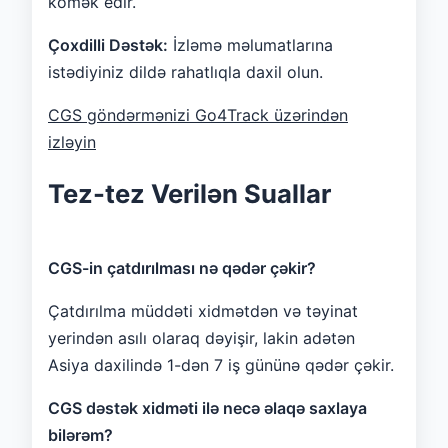
kömək edir.
Çoxdilli Dəstək:
İzləmə məlumatlarına
istədiyiniz dildə rahatlıqla daxil olun.
CGS göndərmənizi Go4Track üzərindən
izləyin
Tez-tez Verilən Suallar
CGS-in çatdırılması nə qədər çəkir?
Çatdırılma müddəti xidmətdən və təyinat
yerindən asılı olaraq dəyişir, lakin adətən
Asiya daxilində 1-dən 7 iş gününə qədər çəkir.
CGS dəstək xidməti ilə necə əlaqə saxlaya
bilərəm?