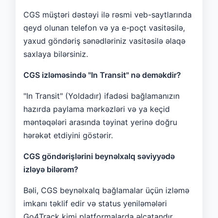
CGS müştəri dəstəyi ilə rəsmi veb-saytlarında
qeyd olunan telefon və ya e-poçt vasitəsilə,
yaxud göndəriş sənədləriniz vasitəsilə əlaqə
saxlaya bilərsiniz.
CGS izləməsində "In Transit" nə deməkdir?
"In Transit" (Yoldadır) ifadəsi bağlamanızın
hazırda paylama mərkəzləri və ya keçid
məntəqələri arasında təyinat yerinə doğru
hərəkət etdiyini göstərir.
CGS göndərişlərini beynəlxalq səviyyədə
izləyə bilərəm?
Bəli, CGS beynəlxalq bağlamalar üçün izləmə
imkanı təklif edir və status yeniləmələri
Go4Track kimi platformalarda əlçatandır.