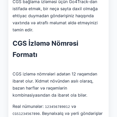
CGS bağlama izləməsi üçün Go4Track-dan
istifadə etmək, bir neçə sayta daxil olmağa
ehtiyac duymadan göndərişiniz haqqında
vaxtında və ətraflı məlumat əldə etməyinizi
təmin edir.
CGS İzləmə Nömrəsi
Formatı
CGS izləmə nömrələri adətən 12 rəqəmdən
ibarət olur. Xidmət növündən asılı olaraq,
bəzən hərflər və rəqəmlərin
kombinasiyasından da ibarət ola bilər.
Real nümunələr:
və
123456789012
. Beynəlxalq və yerli göndərişlər
CGS1234567890