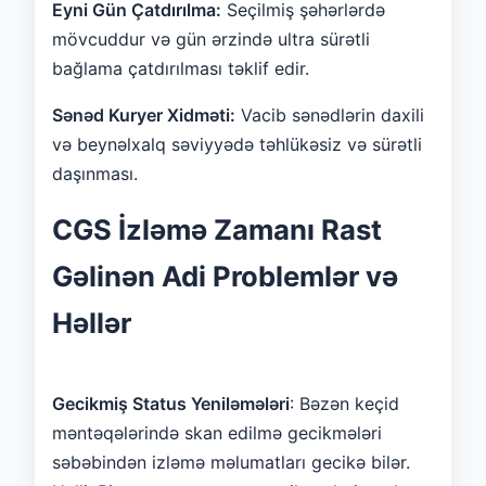
Eyni Gün Çatdırılma:
Seçilmiş şəhərlərdə
mövcuddur və gün ərzində ultra sürətli
bağlama çatdırılması təklif edir.
Sənəd Kuryer Xidməti:
Vacib sənədlərin daxili
və beynəlxalq səviyyədə təhlükəsiz və sürətli
daşınması.
CGS İzləmə Zamanı Rast
Gəlinən Adi Problemlər və
Həllər
Gecikmiş Status Yeniləmələri
: Bəzən keçid
məntəqələrində skan edilmə gecikmələri
səbəbindən izləmə məlumatları gecikə bilər.