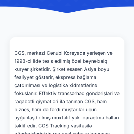
CGS, mərkəzi Cənubi Koreyada yerləşən və
1998-ci ildə təsis edilmiş özəl beynəlxalq
kuryer şirkətidir. Şirkət əsasən Asiya boyu
fəaliyyət göstərir, ekspress bağlama
çatdırılması və logistika xidmətlərinə
fokuslanır. Effektiv transsərhəd göndərişləri və
rəqabətli qiymətləri ilə tanınan CGS, həm
biznes, həm də fərdi müştərilər üçün
uyğunlaşdırılmış müxtəlif yük idarəetmə həlləri
təklif edir. CGS Tracking vasitəsilə
göndərişlərinizin regional şəbəkə boyunca