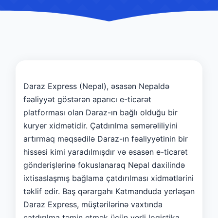
Daraz Express (Nepal), əsasən Nepaldə
fəaliyyət göstərən aparıcı e-ticarət
platforması olan Daraz-ın bağlı olduğu bir
kuryer xidmətidir. Çatdırılma səmərəliliyini
artırmaq məqsədilə Daraz-ın fəaliyyətinin bir
hissəsi kimi yaradılmışdır və əsasən e-ticarət
göndərişlərinə fokuslanaraq Nepal daxilində
ixtisaslaşmış bağlama çatdırılması xidmətlərini
təklif edir. Baş qərargahı Katmanduda yerləşən
Daraz Express, müştərilərinə vaxtında
çatdırılma təmin etmək üçün yerli logistika