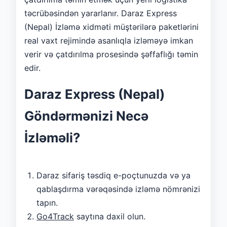
təcrübəsindən yararlanır. Daraz Express
(Nepal) İzləmə xidməti müştərilərə paketlərini
real vaxt rejimində asanlıqla izləməyə imkan
verir və çatdırılma prosesində şəffaflığı təmin
edir.
Daraz Express (Nepal)
Göndərmənizi Necə
İzləməli?
Daraz sifariş təsdiq e-poçtunuzda və ya
qablaşdırma vərəqəsində izləmə nömrənizi
tapın.
Go4Track
saytına daxil olun.