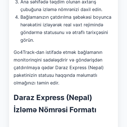
Ana səhifədə təqdim olunan axtarış
çubuğuna izləmə nömrənizi daxil edin.
Bağlamanızın çatdırılma şəbəkəsi boyunca
hərəkətini izləyərək real vaxt rejimində
göndərmə statusunu və ətraflı tarixçəsini
görün.
Go4Track-dan istifadə etmək bağlamanın
monitorinqini sadələşdirir və göndərişdən
çatdırılmaya qədər Daraz Express (Nepal)
paketinizin statusu haqqında məlumatlı
olmağınızı təmin edir.
Daraz Express (Nepal)
İzləmə Nömrəsi Formatı