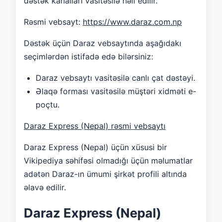
dəstək kanalları vasitəsilə həll edilir.
Rəsmi vebsayt:
https://www.daraz.com.np
Dəstək üçün Daraz vebsaytında aşağıdakı
seçimlərdən istifadə edə bilərsiniz:
Daraz vebsaytı vasitəsilə canlı çat dəstəyi.
Əlaqə forması vasitəsilə müştəri xidməti e-
poçtu.
Daraz Express (Nepal) rəsmi vebsaytı
Daraz Express (Nepal) üçün xüsusi bir
Vikipediya səhifəsi olmadığı üçün məlumatlar
adətən Daraz-ın ümumi şirkət profili altında
əlavə edilir.
Daraz Express (Nepal)