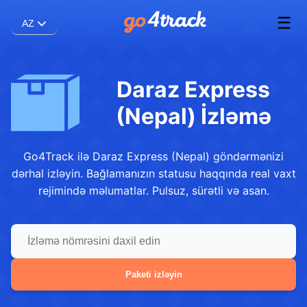
☰
AZ
Daraz Express
(Nepal) İzləmə
Go4Track ilə Daraz Express (Nepal) göndərmənizi
dərhal izləyin. Bağlamanızın statusu haqqında real vaxt
rejimində məlumatlar. Pulsuz, sürətli və asan.
Paketi izləyin