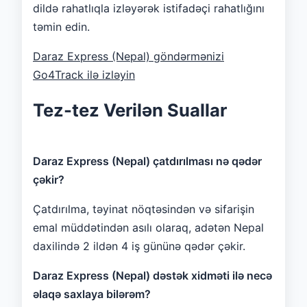
dildə rahatlıqla izləyərək istifadəçi rahatlığını
təmin edin.
Daraz Express (Nepal) göndərmənizi
Go4Track ilə izləyin
Tez-tez Verilən Suallar
Daraz Express (Nepal) çatdırılması nə qədər
çəkir?
Çatdırılma, təyinat nöqtəsindən və sifarişin
emal müddətindən asılı olaraq, adətən Nepal
daxilində 2 ildən 4 iş gününə qədər çəkir.
Daraz Express (Nepal) dəstək xidməti ilə necə
əlaqə saxlaya bilərəm?