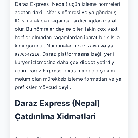
Daraz Express (Nepal) üçün izləmə nömrələri
adətən daxili sifariş nömrəsi və ya göndəriş
ID-si ilə əlaqəli rəqəmsal ardıcıllıqdan ibarət
olur. Bu nömrələr dəyişə bilər, lakin çox vaxt
hərflər olmadan rəqəmlərdən ibarət bir silsilə
kimi görünür. Nümunələr:
və ya
1234567890
. Daraz platformasına bağlı yerli
9876543210
kuryer izləməsinə daha çox diqqət yetirdiyi
üçün Daraz Express-ə xas olan açıq şəkildə
məlum olan mürəkkəb izləmə formatları və ya
prefikslər mövcud deyil.
Daraz Express (Nepal)
Çatdırılma Xidmətləri