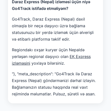
Daraz Express (Nepal) izləməsi üçün niyə
Go4Track istifadə etməliyəm?
Go4Track, Daraz Express (Nepal) daxil
olmaqla bir neçə daşıyıcı üzrə bağlama
statusunuzu bir yerdə izləmək üçün əlverişli
və etibarlı platforma təklif edir.
Regiondakı oxşar kuryer üçün Nepaldə
yerləşən regional daşıyıcı olan
EK Express
izləməsini
yoxlaya bilərsiniz.
"}, "meta_description": "Go4Track ilə Daraz
Express (Nepal) göndərmənizi dərhal izləyin.
Bağlamanızın statusu haqqında real vaxt
rejimində məlumatlar. Pulsuz, sürətli və asan.