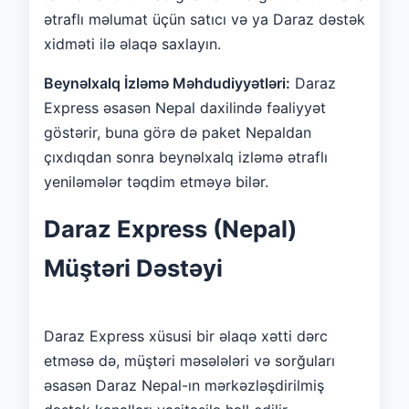
ətraflı məlumat üçün satıcı və ya Daraz dəstək
xidməti ilə əlaqə saxlayın.
Beynəlxalq İzləmə Məhdudiyyətləri:
Daraz
Express əsasən Nepal daxilində fəaliyyət
göstərir, buna görə də paket Nepaldan
çıxdıqdan sonra beynəlxalq izləmə ətraflı
yeniləmələr təqdim etməyə bilər.
Daraz Express (Nepal)
Müştəri Dəstəyi
Daraz Express xüsusi bir əlaqə xətti dərc
etməsə də, müştəri məsələləri və sorğuları
əsasən Daraz Nepal-ın mərkəzləşdirilmiş