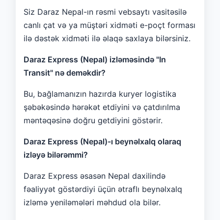
Siz Daraz Nepal-ın rəsmi vebsaytı vasitəsilə
canlı çat və ya müştəri xidməti e-poçt forması
ilə dəstək xidməti ilə əlaqə saxlaya bilərsiniz.
Daraz Express (Nepal) izləməsində "In
Transit" nə deməkdir?
Bu, bağlamanızın hazırda kuryer logistika
şəbəkəsində hərəkət etdiyini və çatdırılma
məntəqəsinə doğru getdiyini göstərir.
Daraz Express (Nepal)-ı beynəlxalq olaraq
izləyə bilərəmmi?
Daraz Express əsasən Nepal daxilində
fəaliyyət göstərdiyi üçün ətraflı beynəlxalq
izləmə yeniləmələri məhdud ola bilər.