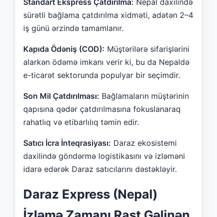
Standart Ekspress Çatdırılma:
Nepal daxilində
sürətli bağlama çatdırılma xidməti, adətən 2–4
iş günü ərzində tamamlanır.
Kapıda Ödəniş (COD):
Müştərilərə sifarişlərini
alarkən ödəmə imkanı verir ki, bu da Nepaldə
e-ticarət sektorunda populyar bir seçimdir.
Son Mil Çatdırılması:
Bağlamaların müştərinin
qapısına qədər çatdırılmasına fokuslanaraq
rahatlıq və etibarlılıq təmin edir.
Satıcı İcra İnteqrasiyası:
Daraz ekosistemi
daxilində göndərmə logistikasını və izləməni
idarə edərək Daraz satıcılarını dəstəkləyir.
Daraz Express (Nepal)
İzləmə Zamanı Rast Gəlinən