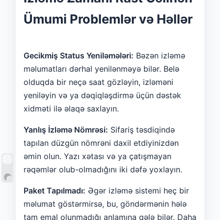
Ümumi Problemlər və Həllər
Gecikmiş Status Yeniləmələri:
Bəzən izləmə
məlumatları dərhal yenilənməyə bilər. Belə
olduqda bir neçə saat gözləyin, izləməni
yeniləyin və ya dəqiqləşdirmə üçün dəstək
xidməti ilə əlaqə saxlayın.
Yanlış İzləmə Nömrəsi:
Sifariş təsdiqində
tapılan düzgün nömrəni daxil etdiyinizdən
əmin olun. Yazı xətası və ya çatışmayan
rəqəmlər olub-olmadığını iki dəfə yoxlayın.
Paket Tapılmadı:
Əgər izləmə sistemi heç bir
məlumat göstərmirsə, bu, göndərmənin hələ
tam emal olunmadığı anlamına gələ bilər. Daha