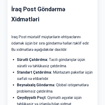
İraq Post Göndərmə
Xidmətləri
Iraq Post müxtəlif müştərilərin ehtiyaclarını
ödəmək üçün bir sıra göndərmə həlləri təklif edir.
Bu xidmətlərə aşağıdakılar daxildir:
Sürətli Çatdırılma:
Təcili göndərişlər üçün
sürətli və təhlükəsiz çatdırılma.
Standart Çatdırılma:
Müntəzəm paketlər üçün
sərfəli və etibarlıdır.
Beynəlxalq Göndərmə:
Qlobal istiqamətlərə
problemsiz çatdırılma.
Qeydiyyatlı Poçt:
Qiymətli əşyalar üçün
təhlükəsiz və izlənilə bilən xidmət.