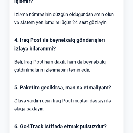
işləmir?
İzləmə nömrəsinin düzgün olduğundan əmin olun
və sistem yeniləmələri üçün 24 saat gözləyin.
4. Iraq Post ilə beynəlxalq göndərişləri
izləyə bilərəmmi?
Bəli, Iraq Post həm daxili, həm də beynəlxalq
çatdırılmaların izlənməsini təmin edir.
5. Paketim gecikirsə, mən nə etməliyəm?
Əlavə yardım üçün Iraq Post müştəri dəstəyi ilə
əlaqə saxlayın.
6. Go4Track istifadə etmək pulsuzdur?