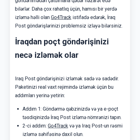
göndərilmədən çatdırılana qədər nəzarət edə
bilərlər. Daha çox rahatlıq üçün, hamısı bir yerdə
izləmə həlli olan
Go4Track
istifadə edərək, İraq
Post göndərişlərinizi problemsiz izləyə bilərsiniz.
İraqdan poçt göndərişinizi
necə izləmək olar
Iraq Post göndərişinizi izləmək sadə və sadədir.
Paketinizi real vaxt rejimində izləmək üçün bu
addımları yerinə yetirin:
Addım 1: Göndərmə qəbzinizdə və ya e-poçt
təsdiqinizdə İraq Post izləmə nömrənizi tapın.
2-ci addım:
Go4Track
və ya Iraq Post-un rəsmi
izləmə səhifəsinə daxil olun.