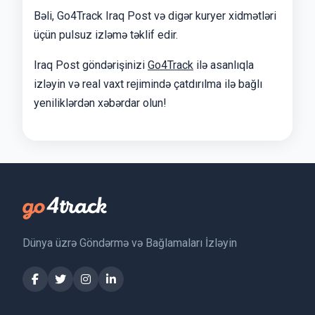
Bəli, Go4Track Iraq Post və digər kuryer xidmətləri
üçün pulsuz izləmə təklif edir.
Iraq Post göndərişinizi
Go4Track
ilə asanlıqla
izləyin və real vaxt rejimində çatdırılma ilə bağlı
yeniliklərdən xəbərdar olun!
Dünya üzrə Göndərmə və Bağlamaları İzləyin