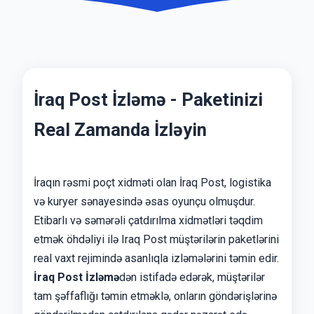
İraq Post İzləmə - Paketinizi
Real Zamanda İzləyin
İraqın rəsmi poçt xidməti olan İraq Post, logistika
və kuryer sənayesində əsas oyunçu olmuşdur.
Etibarlı və səmərəli çatdırılma xidmətləri təqdim
etmək öhdəliyi ilə Iraq Post müştərilərin paketlərini
real vaxt rejimində asanlıqla izləmələrini təmin edir.
İraq Post İzləmə
dən istifadə edərək, müştərilər
tam şəffaflığı təmin etməklə, onların göndərişlərinə