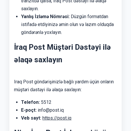
tranzitdə qalsa, Iraq Post dəstəyi ilə əlaqə
saxlayın.
Yanlış İzləmə Nömrəsi:
Düzgün formatdan
istifadə etdiyinizə əmin olun və lazım olduqda
göndərənlə yoxlayın.
İraq Post Müştəri Dəstəyi ilə
əlaqə saxlayın
Iraq Post göndərişinizlə bağlı yardım üçün onların
müştəri dəstəyi ilə əlaqə saxlayın:
Telefon:
5512
E-poçt:
info@post.iq
Veb sayt:
https://post.iq