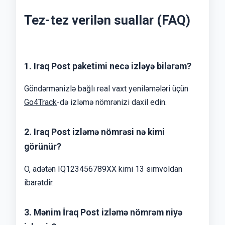
Tez-tez verilən suallar (FAQ)
1. Iraq Post paketimi necə izləyə bilərəm?
Göndərmənizlə bağlı real vaxt yeniləmələri üçün
Go4Track
-də izləmə nömrənizi daxil edin.
2. Iraq Post izləmə nömrəsi nə kimi
görünür?
O, adətən IQ123456789XX kimi 13 simvoldan
ibarətdir.
3. Mənim İraq Post izləmə nömrəm niyə