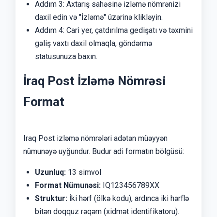
Addım 3: Axtarış sahəsinə izləmə nömrənizi
daxil edin və "İzləmə" üzərinə klikləyin.
Addım 4: Cari yer, çatdırılma gedişatı və təxmini
gəliş vaxtı daxil olmaqla, göndərmə
statusunuza baxın.
İraq Post İzləmə Nömrəsi
Format
Iraq Post izləmə nömrələri adətən müəyyən
nümunəyə uyğundur. Budur adi formatın bölgüsü:
Uzunluq:
13 simvol
Format Nümunəsi:
IQ123456789XX
Struktur:
İki hərf (ölkə kodu), ardınca iki hərflə
bitən doqquz rəqəm (xidmət identifikatoru).