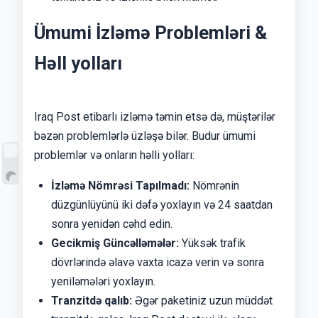
Ümumi İzləmə Problemləri &
Həll yolları
Iraq Post etibarlı izləmə təmin etsə də, müştərilər
bəzən problemlərlə üzləşə bilər. Budur ümumi
problemlər və onların həlli yolları:
İzləmə Nömrəsi Tapılmadı:
Nömrənin
düzgünlüyünü iki dəfə yoxlayın və 24 saatdan
sonra yenidən cəhd edin.
Gecikmiş Güncəlləmələr:
Yüksək trafik
dövrlərində əlavə vaxta icazə verin və sonra
yeniləmələri yoxlayın.
Tranzitdə qalıb:
Əgər paketiniz uzun müddət