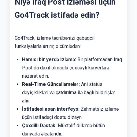
Niyə İraq Post İzləməsi üçün
Go4Track istifadə edin?
Go4Track, izləmə təcrübənizi qabaqcıl
funksiyalarla artırır, o cümlədən:
Hamısı bir yerdə İzləmə:
Bir platformadan Iraq
Post da daxil olmaqla çoxsaylı kuryerlərə
nəzarət edin.
Real-Time Güncəlləmələr:
Ani status
dəyişiklikləri və çatdırılma ilə bağlı bildirişlər
alın.
İstifadəsi asan interfeys:
Zəhmətsiz izləmə
üçün istifadəçi dostu dizayn.
Çoxdilli Dəstək:
Müxtəlif dillərdə bütün
dünyada əlçatandır.