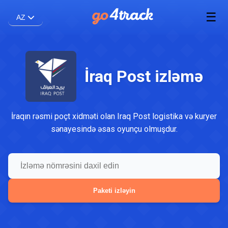
☰
AZ
İraq Post izləmə
İraqın rəsmi poçt xidməti olan Iraq Post logistika və kuryer
sənayesində əsas oyunçu olmuşdur.
Paketi izləyin