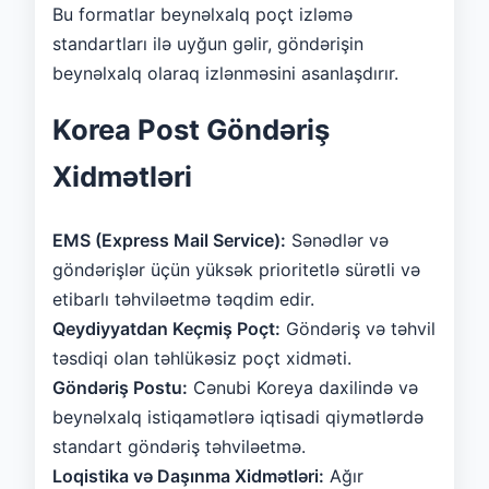
Bu formatlar beynəlxalq poçt izləmə
standartları ilə uyğun gəlir, göndərişin
beynəlxalq olaraq izlənməsini asanlaşdırır.
Korea Post Göndəriş
Xidmətləri
EMS (Express Mail Service):
Sənədlər və
göndərişlər üçün yüksək prioritetlə sürətli və
etibarlı təhviləetmə təqdim edir.
Qeydiyyatdan Keçmiş Poçt:
Göndəriş və təhvil
təsdiqi olan təhlükəsiz poçt xidməti.
Göndəriş Postu:
Cənubi Koreya daxilində və
beynəlxalq istiqamətlərə iqtisadi qiymətlərdə
standart göndəriş təhviləetmə.
Loqistika və Daşınma Xidmətləri:
Ağır