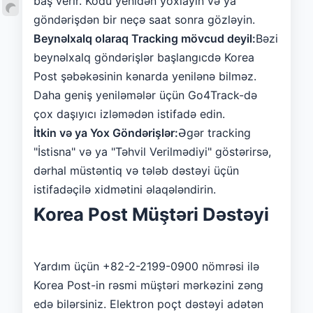
baş verir. Kodu yenidən yoxlayın və ya
göndərişdən bir neçə saat sonra gözləyin.
Beynəlxalq olaraq Tracking mövcud deyil:
Bəzi
beynəlxalq göndərişlər başlangıcdə Korea
Post şəbəkəsinin kənarda yenilənə bilməz.
Daha geniş yeniləmələr üçün Go4Track-də
çox daşıyıcı izləmədən istifadə edin.
İtkin və ya Yox Göndərişlər:
Əgər tracking
"İstisna" və ya "Təhvil Verilmədiyi" göstərirsə,
dərhal müstəntiq və tələb dəstəyi üçün
istifadəçilə xidmətini əlaqələndirin.
Korea Post Müştəri Dəstəyi
Yardım üçün +82-2-2199-0900 nömrəsi ilə
Korea Post-in rəsmi müştəri mərkəzini zəng
edə bilərsiniz. Elektron poçt dəstəyi adətən