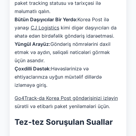
paket tracking statusu və tarixçəsi ilə
məlumatlı qalın.
Bütün Daşıyıcılar Bir Yerdə:
Korea Post ilə
yanaşı
CJ Logistics
kimi digər daşıyıcıları da
əhatə edən birdəfəlik göndəriş idarəetməsi.
Yüngül Arayüz:
Göndəriş nömrələrini daxil
etmək və aydın, səliqəli nəticələri görmək
üçün asandır.
Çoxdilli Dəstək:
Həvəslərinizə və
ehtiyaclarınıza uyğun müxtəlif dillərdə
izləməyə giriş.
Go4Track-da Korea Post göndərişinizi izləyin
sürətli və etibarlı paket yeniləmələri üçün.
Tez-tez Soruşulan Suallar