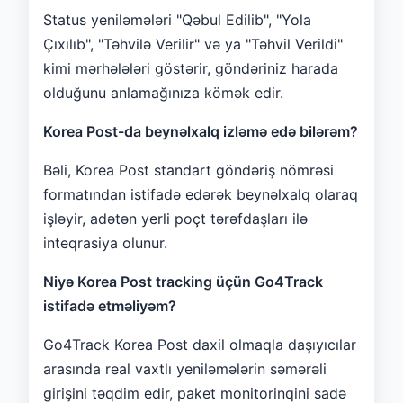
Status yeniləmələri "Qəbul Edilib", "Yola
Çıxılıb", "Təhvilə Verilir" və ya "Təhvil Verildi"
kimi mərhələləri göstərir, göndəriniz harada
olduğunu anlamağınıza kömək edir.
Korea Post-da beynəlxalq izləmə edə bilərəm?
Bəli, Korea Post standart göndəriş nömrəsi
formatından istifadə edərək beynəlxalq olaraq
işləyir, adətən yerli poçt tərəfdaşları ilə
inteqrasiya olunur.
Niyə Korea Post tracking üçün Go4Track
istifadə etməliyəm?
Go4Track Korea Post daxil olmaqla daşıyıcılar
arasında real vaxtlı yeniləmələrin səmərəli
girişini təqdim edir, paket monitorinqini sadə