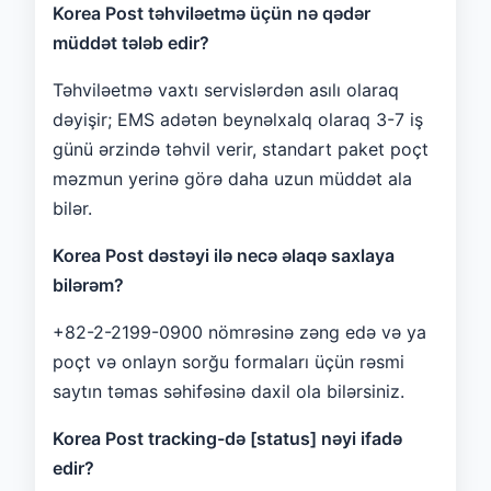
Korea Post təhviləetmə üçün nə qədər
müddət tələb edir?
Təhviləetmə vaxtı servislərdən asılı olaraq
dəyişir; EMS adətən beynəlxalq olaraq 3-7 iş
günü ərzində təhvil verir, standart paket poçt
məzmun yerinə görə daha uzun müddət ala
bilər.
Korea Post dəstəyi ilə necə əlaqə saxlaya
bilərəm?
+82-2-2199-0900 nömrəsinə zəng edə və ya
poçt və onlayn sorğu formaları üçün rəsmi
saytın təmas səhifəsinə daxil ola bilərsiniz.
Korea Post tracking-də [status] nəyi ifadə
edir?