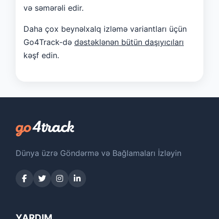
və səmərəli edir.
Daha çox beynəlxalq izləmə variantları üçün
Go4Track-də
dəstəklənən bütün daşıyıcıları
kəşf edin.
Dünya üzrə Göndərmə və Bağlamaları İzləyin
YARDIM