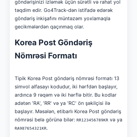
göndərişinizi izləmək üçün sürətli və rahat yol
təqdim edir. Go4Track-dən istifadə edərək
göndəriş inkişafını müntəzəm yoxlamaqla
gecikmələrdən qaçınmaq olar.
Korea Post Göndəriş
Nömrəsi Formatı
Tipik Korea Post göndəriş nömrəsi formatı 13
simvol alfasayı kodudur, iki hərfdən başlayır,
ardınca 9 rəqəm və iki hərflə bitir. Bu kodlar
adətən 'RA', 'RR' və ya 'RC' ön şəkilçisi ilə
başlayır. Məsələn, etibarlı Korea Post göndəriş
nömrəsi belə görünə bilər:
və ya
RR123456789KR
.
RA987654321KR