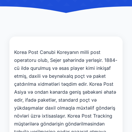
Korea Post Cənubi Koreyanın milli post
operatoru olub, Sejer şəhərində yerləşir. 1884-
cü ildə qurulmuş və əsas player kimi inkişaf
etmiş, daxili və beynəlxalq poçt və paket
çatdırılma xidmətləri təqdim edir. Korea Post
Asiya və ondan kənarda geniş şəbəkəni əhatə
edir, ifadə paketlər, standard poçt və
yükdaşımalar daxil olmaqla müxtəlif göndəriş
növləri üzrə ixtisaslaşır. Korea Post Tracking
müştərilərə göndərişin göndərilməsindən
təhvilə verilməsinə qədər nəzarət etməyə