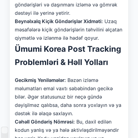
göndərişləri və daşınmanı izləmə və gömrək
dəstəyi ilə yerinə yetirir.
Beynəlxalq Kiçik Göndərişlər Xidməti:
Uzaq
məsafələrə kiçik göndərişlərin təhvilini əlçatan
qiymətlə və izlənmə ilə hədəf qoyur.
Ümumi Korea Post Tracking
Problemləri & Həll Yolları
Gecikmiş Yeniləmələr:
Bəzən izləmə
məlumatları emal vaxtı səbəbindən gecikə
bilər. Əgər statusunuz bir neçə gündə
dəyişilməz qalıbsa, daha sonra yoxlayın və ya
dəstək ilə əlaqə saxlayın.
Cəhəll Göndəriş Nömrəsi:
Bu, daxil edilən
kodun yanlış və ya hələ aktivləşdirilməyəndir