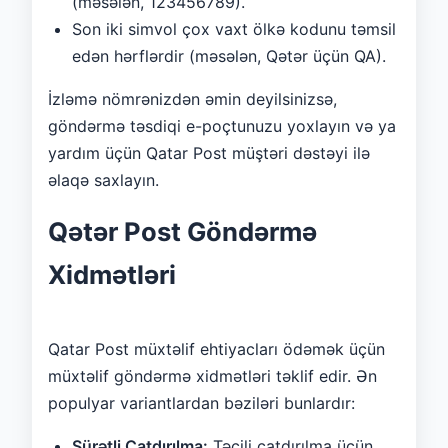
(məsələn, 123456789).
Son iki simvol çox vaxt ölkə kodunu təmsil
edən hərflərdir (məsələn, Qətər üçün QA).
İzləmə nömrənizdən əmin deyilsinizsə,
göndərmə təsdiqi e-poçtunuzu yoxlayın və ya
yardım üçün Qatar Post müştəri dəstəyi ilə
əlaqə saxlayın.
Qətər Post Göndərmə
Xidmətləri
Qatar Post müxtəlif ehtiyacları ödəmək üçün
müxtəlif göndərmə xidmətləri təklif edir. Ən
populyar variantlardan bəziləri bunlardır:
Sürətli Çatdırılma:
Təcili çatdırılma üçün