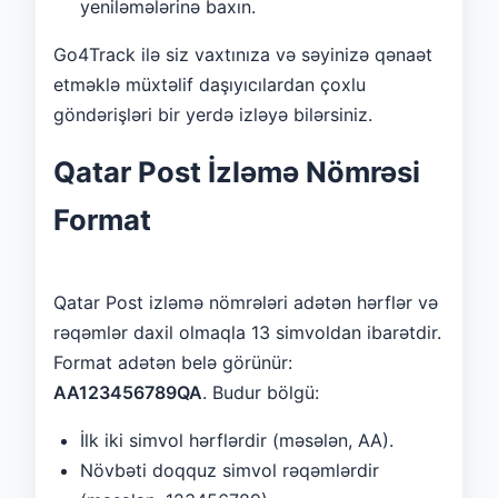
yeniləmələrinə baxın.
Go4Track ilə siz vaxtınıza və səyinizə qənaət
etməklə müxtəlif daşıyıcılardan çoxlu
göndərişləri bir yerdə izləyə bilərsiniz.
Qatar Post İzləmə Nömrəsi
Format
Qatar Post izləmə nömrələri adətən hərflər və
rəqəmlər daxil olmaqla 13 simvoldan ibarətdir.
Format adətən belə görünür:
AA123456789QA
. Budur bölgü:
İlk iki simvol hərflərdir (məsələn, AA).
Növbəti doqquz simvol rəqəmlərdir