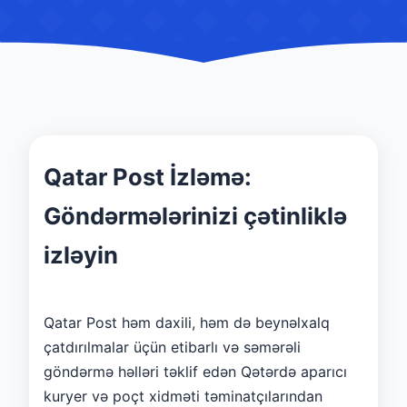
Qatar Post İzləmə:
Göndərmələrinizi çətinliklə
izləyin
Qatar Post həm daxili, həm də beynəlxalq
çatdırılmalar üçün etibarlı və səmərəli
göndərmə həlləri təklif edən Qətərdə aparıcı
kuryer və poçt xidməti təminatçılarından