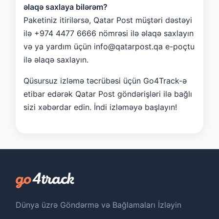
əlaqə saxlaya bilərəm?
Paketiniz itirilərsə, Qatar Post müştəri dəstəyi
ilə +974 4477 6666 nömrəsi ilə əlaqə saxlayın
və ya yardım üçün info@qatarpost.qa e-poçtu
ilə əlaqə saxlayın.
Qüsursuz izləmə təcrübəsi üçün Go4Track-ə
etibar edərək Qatar Post göndərişləri ilə bağlı
sizi xəbərdar edin. İndi izləməyə başlayın!
Dünya üzrə Göndərmə və Bağlamaları İzləyin