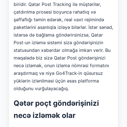
biridir. Qatar Post Tracking ilə müştərilər,
çatdırılma prosesi boyunca rahatlıq və
şəffaflığı təmin edərək, real vaxt rejimində
paketlərini asanlıqla izləyə bilərlər. İstər sənəd,
istərsə də bağlama göndərirsinizsə, Qatar
Post-un izləmə sistemi sizə göndərişinizin
statusundan xəbərdar olmağa imkan verir. Bu
məqalədə biz sizə Qatar Post göndərişinizi
necə izləmək, onun izləmə nömrəsi formatını
araşdırmaq və niyə Go4Track-in qüsursuz
yüklərin izlənilməsi üçün əsas platforma
olduğunu vurğulayacağıq.
Qətər poçt göndərişinizi
necə izləmək olar