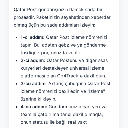
Qatar Post göndərişinizi izləmək sadə bir
prosesdir. Paketinizin səyahətindən xəbərdar
olmaq üçün bu sadə addımları izləyin:
1-ci addım:
Qatar Post izləmə nömrənizi
tapın. Bu, adətən qəbz və ya göndərmə
təsdiqi e-poçtunuzda verilir.
2-ci addım:
Qatar Postunu və digər əsas
kuryerləri dəstəkləyən universal izləmə
platforması olan
Go4Track
-ə daxil olun.
3-cü addım:
Axtarış çubuğuna Qatar Post
izləmə nömrənizi daxil edin və "İzləmə"
üzərinə klikləyin.
4-cü addım:
Göndərmənizin cari yeri və
təxmini çatdırılma tarixi daxil olmaqla,
onun statusu ilə bağlı real vaxt