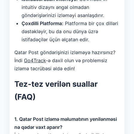
intuitiv dizaynı əngəl olmadan
göndərişlərinizi izləməyi asanlaşdırır.
Çoxdilli Platforma:
Platforma bir çox dilləri
dəstəkləyir, bu da onu dünya üzrə
istifadəçilər üçün əlçatan edir.
Qatar Post göndərişinizi izləməyə hazırsınız?
İndi
Go4Track
-ə daxil olun və problemsiz
izləmə təcrübəsi əldə edin!
Tez-tez verilən suallar
(FAQ)
1. Qatar Post izləmə məlumatının yenilənməsi
nə qədər vaxt aparır?