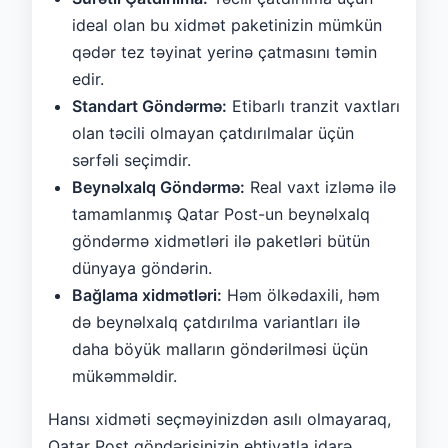
ideal olan bu xidmət paketinizin mümkün
qədər tez təyinat yerinə çatmasını təmin
edir.
Standart Göndərmə:
Etibarlı tranzit vaxtları
olan təcili olmayan çatdırılmalar üçün
sərfəli seçimdir.
Beynəlxalq Göndərmə:
Real vaxt izləmə ilə
tamamlanmış Qatar Post-un beynəlxalq
göndərmə xidmətləri ilə paketləri bütün
dünyaya göndərin.
Bağlama xidmətləri:
Həm ölkədaxili, həm
də beynəlxalq çatdırılma variantları ilə
daha böyük malların göndərilməsi üçün
mükəmməldir.
Hansı xidməti seçməyinizdən asılı olmayaraq,
Qatar Post göndərişinizin ehtiyatla idarə