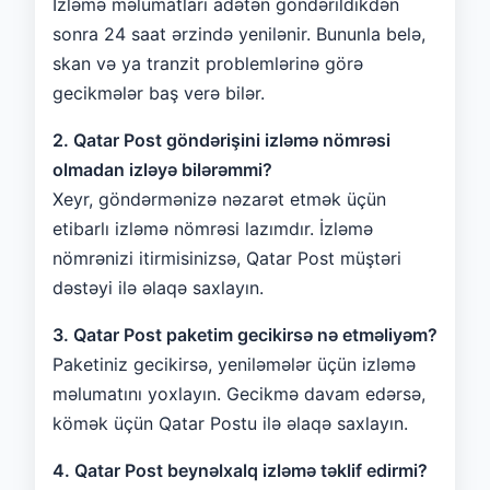
İzləmə məlumatları adətən göndərildikdən
sonra 24 saat ərzində yenilənir. Bununla belə,
skan və ya tranzit problemlərinə görə
gecikmələr baş verə bilər.
2. Qatar Post göndərişini izləmə nömrəsi
olmadan izləyə bilərəmmi?
Xeyr, göndərmənizə nəzarət etmək üçün
etibarlı izləmə nömrəsi lazımdır. İzləmə
nömrənizi itirmisinizsə, Qatar Post müştəri
dəstəyi ilə əlaqə saxlayın.
3. Qatar Post paketim gecikirsə nə etməliyəm?
Paketiniz gecikirsə, yeniləmələr üçün izləmə
məlumatını yoxlayın. Gecikmə davam edərsə,
kömək üçün Qatar Postu ilə əlaqə saxlayın.
4. Qatar Post beynəlxalq izləmə təklif edirmi?