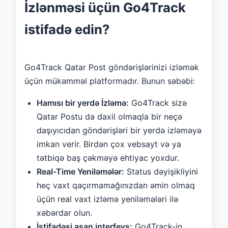
İzlənməsi üçün Go4Track
istifadə edin?
Go4Track Qatar Post göndərişlərinizi izləmək
üçün mükəmməl platformadır. Bunun səbəbi:
Hamısı bir yerdə İzləmə:
Go4Track sizə
Qatar Postu da daxil olmaqla bir neçə
daşıyıcıdan göndərişləri bir yerdə izləməyə
imkan verir. Birdən çox vebsayt və ya
tətbiqə baş çəkməyə ehtiyac yoxdur.
Real-Time Yeniləmələr:
Status dəyişikliyini
heç vaxt qaçırmamağınızdan əmin olmaq
üçün real vaxt izləmə yeniləmələri ilə
xəbərdar olun.
İstifadəsi asan interfeys:
Go4Track-in