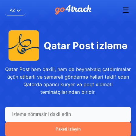
☰
AZ
Qatar Post izləmə
Qatar Post həm daxili, həm də beynəlxalq çatdırılmalar
üçün etibarlı və səmərəli göndərmə həlləri təklif edən
Qətərdə aparıcı kuryer və poçt xidməti
təminatçılarından biridir.
Paketi izləyin