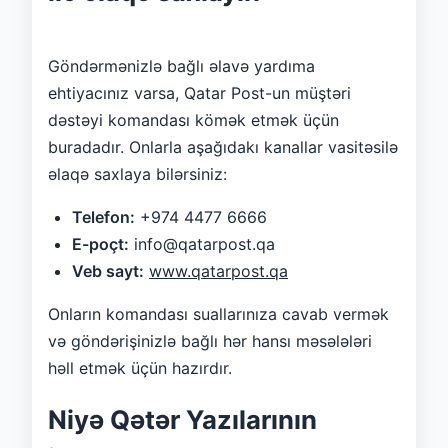
Göndərmənizlə bağlı əlavə yardıma
ehtiyacınız varsa, Qatar Post-un müştəri
dəstəyi komandası kömək etmək üçün
buradadır. Onlarla aşağıdakı kanallar vasitəsilə
əlaqə saxlaya bilərsiniz:
Telefon:
+974 4477 6666
E-poçt:
info@qatarpost.qa
Veb sayt:
www.qatarpost.qa
Onların komandası suallarınıza cavab vermək
və göndərişinizlə bağlı hər hansı məsələləri
həll etmək üçün hazırdır.
Niyə Qətər Yazılarının