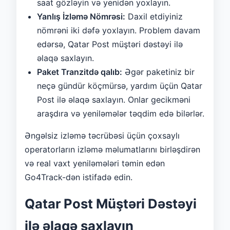
saat gözləyin və yenidən yoxlayın.
Yanlış İzləmə Nömrəsi:
Daxil etdiyiniz
nömrəni iki dəfə yoxlayın. Problem davam
edərsə, Qatar Post müştəri dəstəyi ilə
əlaqə saxlayın.
Paket Tranzitdə qalıb:
Əgər paketiniz bir
neçə gündür köçmürsə, yardım üçün Qatar
Post ilə əlaqə saxlayın. Onlar gecikməni
araşdıra və yeniləmələr təqdim edə bilərlər.
Əngəlsiz izləmə təcrübəsi üçün çoxsaylı
operatorların izləmə məlumatlarını birləşdirən
və real vaxt yeniləmələri təmin edən
Go4Track-dən istifadə edin.
Qatar Post Müştəri Dəstəyi
ilə əlaqə saxlayın