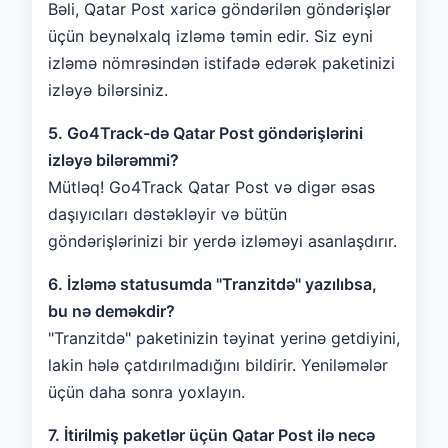
Bəli, Qatar Post xaricə göndərilən göndərişlər
üçün beynəlxalq izləmə təmin edir. Siz eyni
izləmə nömrəsindən istifadə edərək paketinizi
izləyə bilərsiniz.
5. Go4Track-də Qatar Post göndərişlərini
izləyə bilərəmmi?
Mütləq! Go4Track Qatar Post və digər əsas
daşıyıcıları dəstəkləyir və bütün
göndərişlərinizi bir yerdə izləməyi asanlaşdırır.
6. İzləmə statusumda "Tranzitdə" yazılıbsa,
bu nə deməkdir?
"Tranzitdə" paketinizin təyinat yerinə getdiyini,
lakin hələ çatdırılmadığını bildirir. Yeniləmələr
üçün daha sonra yoxlayın.
7. İtirilmiş paketlər üçün Qatar Post ilə necə